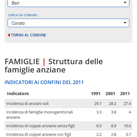
Bari
CERCA UN COMUNE
Corato
TORNA AL COMUNE
FAMIGLIE
|
Struttura delle
famiglie anziane
INDICATORI AI CONFINI DEL 2011
Indicatore
1991
2001
2011
Incidenza di anziani soli
29.7
28.2
27.4
Incidenza di famiglie monogenitoriali
3.3
3.8
4
anziane
Incidenza di coppie anziane senza figli
8.5
8.9
10.6
Incidenza di coppie anziane con figli
2.2
2.8
3.7