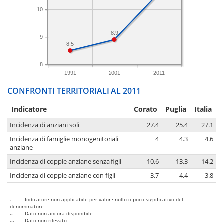
10
8.9
9
8.5
8
1991
2001
2011
CONFRONTI TERRITORIALI AL 2011
Indicatore
Corato
Puglia
Italia
Incidenza di anziani soli
27.4
25.4
27.1
Incidenza di famiglie monogenitoriali
4
4.3
4.6
anziane
Incidenza di coppie anziane senza figli
10.6
13.3
14.2
Incidenza di coppie anziane con figli
3.7
4.4
3.8
-
Indicatore non applicabile per valore nullo o poco significativo del
denominatore
..
Dato non ancora disponibile
...
Dato non rilevato