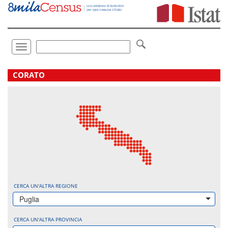
Vai
direttamente
a:
Contenuto
Ricerca
Toggle
navigation
.
CORATO
CERCA UN'ALTRA REGIONE
Puglia
CERCA UN'ALTRA PROVINCIA