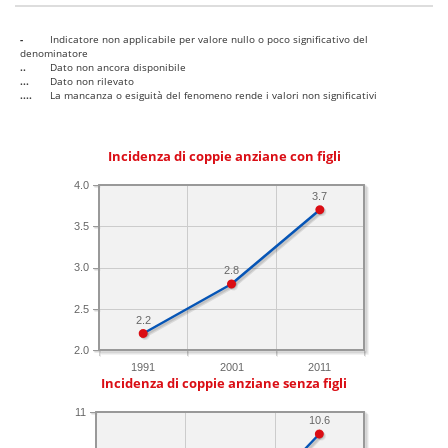
-
Indicatore non applicabile per valore nullo o poco significativo del
denominatore
..
Dato non ancora disponibile
...
Dato non rilevato
....
La mancanza o esiguità del fenomeno rende i valori non significativi
Incidenza di coppie anziane con figli
4.0
3.7
3.5
3.0
2.8
2.5
2.2
2.0
1991
2001
2011
Incidenza di coppie anziane senza figli
11
10.6