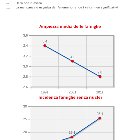
...
Dato non rilevato
....
La mancanza o esiguità del fenomeno rende i valori non significativi
Ampiezza media delle famiglie
3.6
3.4
3.4
3.2
3.1
3.0
2.8
2.8
2.6
1991
2001
2011
Incidenza famiglie senza nuclei
30
25.4
25
20
18.1