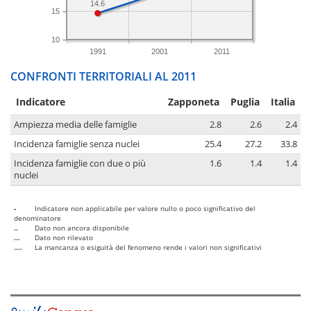
14.6
15
10
1991
2001
2011
CONFRONTI TERRITORIALI AL 2011
Indicatore
Zapponeta
Puglia
Italia
Ampiezza media delle famiglie
2.8
2.6
2.4
Incidenza famiglie senza nuclei
25.4
27.2
33.8
Incidenza famiglie con due o più
1.6
1.4
1.4
nuclei
-
Indicatore non applicabile per valore nullo o poco significativo del
denominatore
..
Dato non ancora disponibile
...
Dato non rilevato
....
La mancanza o esiguità del fenomeno rende i valori non significativi