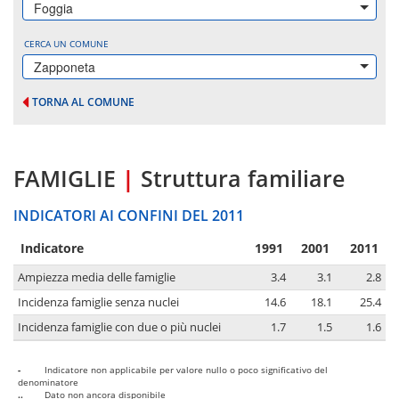
Foggia
CERCA UN COMUNE
Zapponeta
TORNA AL COMUNE
FAMIGLIE
|
Struttura familiare
INDICATORI AI CONFINI DEL 2011
Indicatore
1991
2001
2011
Ampiezza media delle famiglie
3.4
3.1
2.8
Incidenza famiglie senza nuclei
14.6
18.1
25.4
Incidenza famiglie con due o più nuclei
1.7
1.5
1.6
-
Indicatore non applicabile per valore nullo o poco significativo del
denominatore
..
Dato non ancora disponibile