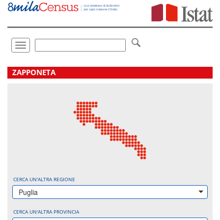
Vai
direttamente
a:
Contenuto
Ricerca
Toggle
navigation
.
ZAPPONETA
CERCA UN'ALTRA REGIONE
Puglia
CERCA UN'ALTRA PROVINCIA