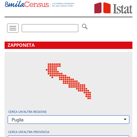
Vai
direttamente
a:
Contenuto
Ricerca
Toggle
navigation
.
ZAPPONETA
CERCA UN'ALTRA REGIONE
Puglia
CERCA UN'ALTRA PROVINCIA