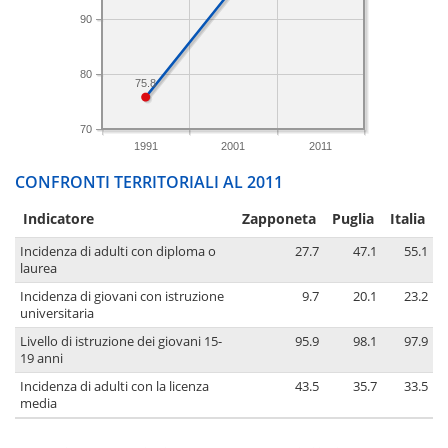
90
80
75.8
70
1991
2001
2011
CONFRONTI TERRITORIALI AL 2011
Indicatore
Zapponeta
Puglia
Italia
Incidenza di adulti con diploma o
27.7
47.1
55.1
laurea
Incidenza di giovani con istruzione
9.7
20.1
23.2
universitaria
Livello di istruzione dei giovani 15-
95.9
98.1
97.9
19 anni
Incidenza di adulti con la licenza
43.5
35.7
33.5
media