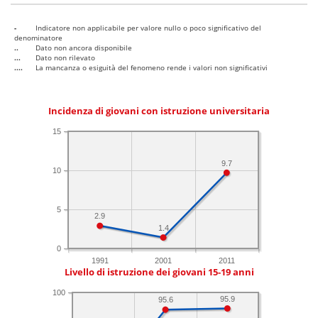
-
Indicatore non applicabile per valore nullo o poco significativo del
denominatore
..
Dato non ancora disponibile
...
Dato non rilevato
....
La mancanza o esiguità del fenomeno rende i valori non significativi
Incidenza di giovani con istruzione universitaria
15
9.7
10
5
2.9
1.4
0
1991
2001
2011
Livello di istruzione dei giovani 15-19 anni
100
95.9
95.6