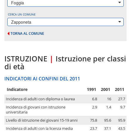
Foggia
CERCA UN COMUNE
Zapponeta
TORNA AL COMUNE
ISTRUZIONE
|
Istruzione per classi
di età
INDICATORI AI CONFINI DEL 2011
Indicatore
1991
2001
2011
Incidenza di adulti con diploma o laurea
6.8
16
27.7
Incidenza di giovani con istruzione
2.9
1.4
9.7
universitaria
Livello di istruzione dei giovani 15-19 anni
75.8
95.6
95.9
Incidenza di adulti con la licenza media
23.7
37.1
43.5