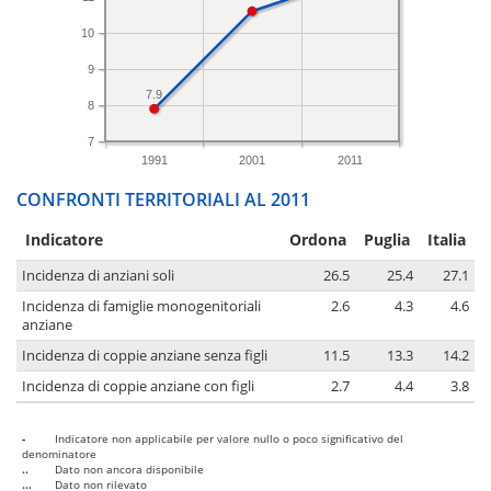
10
9
7.9
8
7
1991
2001
2011
CONFRONTI TERRITORIALI AL 2011
Indicatore
Ordona
Puglia
Italia
Incidenza di anziani soli
26.5
25.4
27.1
Incidenza di famiglie monogenitoriali
2.6
4.3
4.6
anziane
Incidenza di coppie anziane senza figli
11.5
13.3
14.2
Incidenza di coppie anziane con figli
2.7
4.4
3.8
-
Indicatore non applicabile per valore nullo o poco significativo del
denominatore
..
Dato non ancora disponibile
...
Dato non rilevato