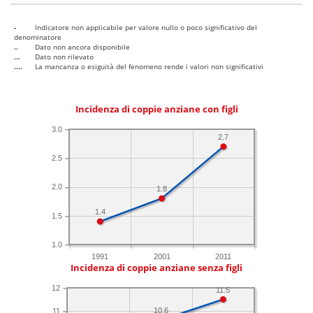
-
Indicatore non applicabile per valore nullo o poco significativo del
denominatore
..
Dato non ancora disponibile
...
Dato non rilevato
....
La mancanza o esiguità del fenomeno rende i valori non significativi
Incidenza di coppie anziane con figli
3.0
2.7
2.5
2.0
1.8
1.4
1.5
1.0
1991
2001
2011
Incidenza di coppie anziane senza figli
12
11.5
10.6
11