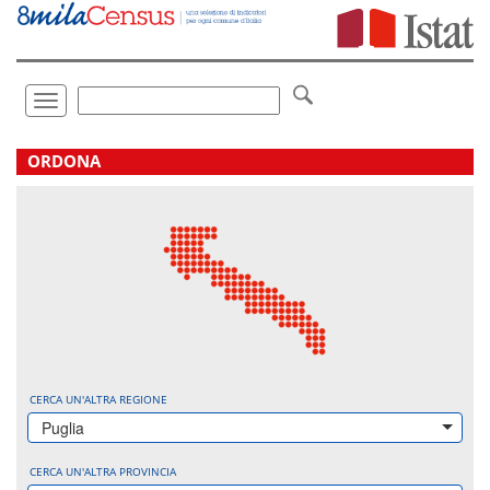
Vai
direttamente
a:
Contenuto
Ricerca
Toggle
navigation
.
ORDONA
CERCA UN'ALTRA REGIONE
Puglia
CERCA UN'ALTRA PROVINCIA