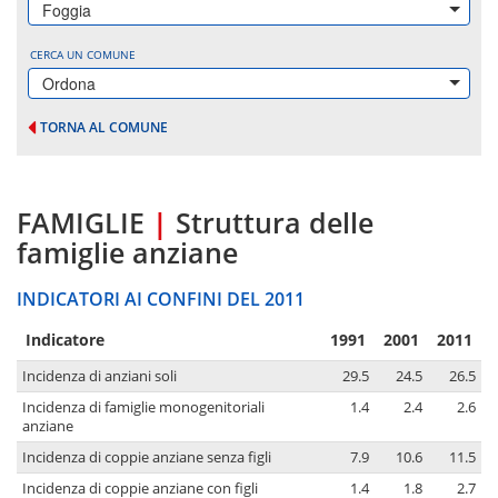
Foggia
CERCA UN COMUNE
Ordona
TORNA AL COMUNE
FAMIGLIE
|
Struttura delle
famiglie anziane
INDICATORI AI CONFINI DEL 2011
Indicatore
1991
2001
2011
Incidenza di anziani soli
29.5
24.5
26.5
Incidenza di famiglie monogenitoriali
1.4
2.4
2.6
anziane
Incidenza di coppie anziane senza figli
7.9
10.6
11.5
Incidenza di coppie anziane con figli
1.4
1.8
2.7