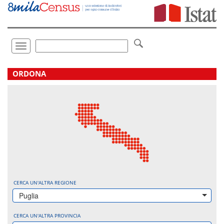
Vai
direttamente
a:
Contenuto
Ricerca
Toggle
navigation
.
ORDONA
CERCA UN'ALTRA REGIONE
Puglia
CERCA UN'ALTRA PROVINCIA