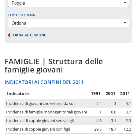
Foggia
CERCA UN COMUNE
Ordona
TORNA AL COMUNE
FAMIGLIE
|
Struttura delle
famiglie giovani
INDICATORI AI CONFINI DEL 2011
Indicatore
1991
2001
2011
Incidenza di giovani che vivono da soli
2.4
3
4.1
Incidenza di famiglie monogenitoriali giovani
1
0.6
0.7
Incidenza di coppie giovani senza figli
4.3
3.1
2.9
Incidenza di coppie giovani con figli
29.5
18.7
12.2