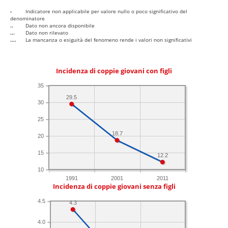
-
Indicatore non applicabile per valore nullo o poco significativo del
denominatore
..
Dato non ancora disponibile
...
Dato non rilevato
....
La mancanza o esiguità del fenomeno rende i valori non significativi
Incidenza di coppie giovani con figli
35
29.5
30
25
18.7
20
15
12.2
10
1991
2001
2011
Incidenza di coppie giovani senza figli
4.5
4.3
4.0