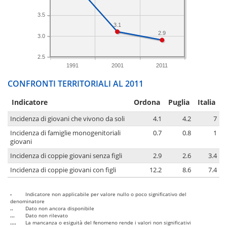
3.5
3.1
2.9
3.0
2.5
1991
2001
2011
CONFRONTI TERRITORIALI AL 2011
Indicatore
Ordona
Puglia
Italia
Incidenza di giovani che vivono da soli
4.1
4.2
7
Incidenza di famiglie monogenitoriali
0.7
0.8
1
giovani
Incidenza di coppie giovani senza figli
2.9
2.6
3.4
Incidenza di coppie giovani con figli
12.2
8.6
7.4
-
Indicatore non applicabile per valore nullo o poco significativo del
denominatore
..
Dato non ancora disponibile
...
Dato non rilevato
....
La mancanza o esiguità del fenomeno rende i valori non significativi