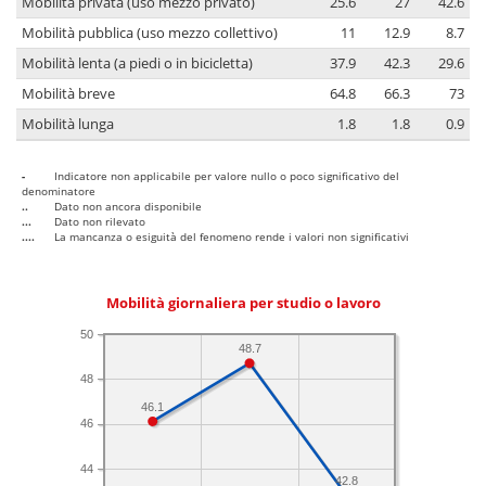
Mobilità privata (uso mezzo privato)
25.6
27
42.6
Mobilità pubblica (uso mezzo collettivo)
11
12.9
8.7
Mobilità lenta (a piedi o in bicicletta)
37.9
42.3
29.6
Mobilità breve
64.8
66.3
73
Mobilità lunga
1.8
1.8
0.9
-
Indicatore non applicabile per valore nullo o poco significativo del
denominatore
..
Dato non ancora disponibile
...
Dato non rilevato
....
La mancanza o esiguità del fenomeno rende i valori non significativi
Mobilità giornaliera per studio o lavoro
50
48.7
48
46.1
46
44
42.8