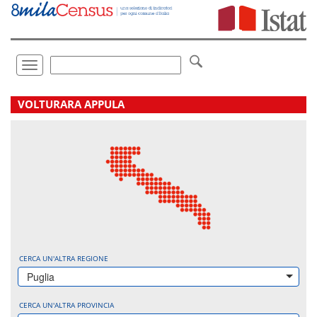
Vai
direttamente
a:
Contenuto
Ricerca
Toggle
navigation
.
VOLTURARA APPULA
CERCA UN'ALTRA REGIONE
Puglia
CERCA UN'ALTRA PROVINCIA