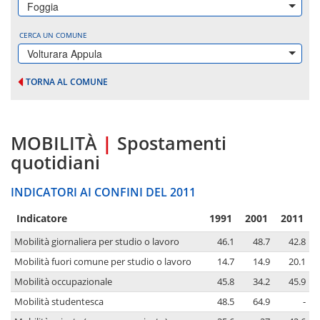
Foggia
CERCA UN COMUNE
Volturara Appula
TORNA AL COMUNE
MOBILITÀ
|
Spostamenti
quotidiani
INDICATORI AI CONFINI DEL 2011
Indicatore
1991
2001
2011
Mobilità giornaliera per studio o lavoro
46.1
48.7
42.8
Mobilità fuori comune per studio o lavoro
14.7
14.9
20.1
Mobilità occupazionale
45.8
34.2
45.9
Mobilità studentesca
48.5
64.9
-