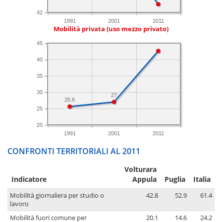
42
1991
2001
2011
Mobilità privata (uso mezzo privato)
45
40
35
30
27
25.6
25
20
1991
2001
2011
CONFRONTI TERRITORIALI AL 2011
Volturara
Indicatore
Appula
Puglia
Italia
Mobilità giornaliera per studio o
42.8
52.9
61.4
lavoro
Mobilità fuori comune per
20.1
14.6
24.2