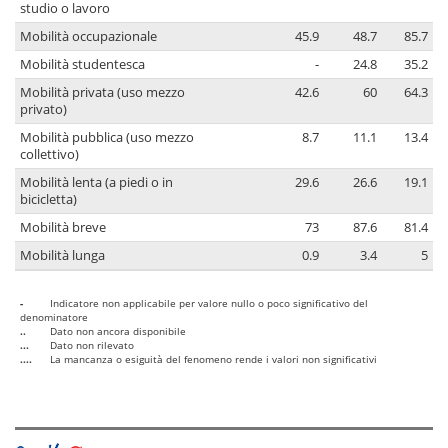
studio o lavoro
Mobilità occupazionale
45.9
48.7
85.7
Mobilità studentesca
-
24.8
35.2
Mobilità privata (uso mezzo
42.6
60
64.3
privato)
Mobilità pubblica (uso mezzo
8.7
11.1
13.4
collettivo)
Mobilità lenta (a piedi o in
29.6
26.6
19.1
bicicletta)
Mobilità breve
73
87.6
81.4
Mobilità lunga
0.9
3.4
5
-
Indicatore non applicabile per valore nullo o poco significativo del
denominatore
..
Dato non ancora disponibile
...
Dato non rilevato
....
La mancanza o esiguità del fenomeno rende i valori non significativi