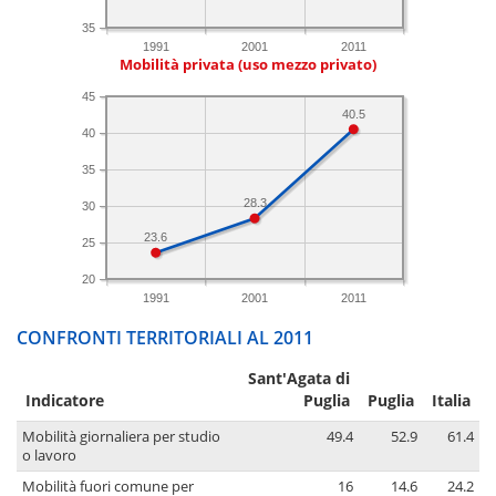
35
1991
2001
2011
Mobilità privata (uso mezzo privato)
45
40.5
40
35
28.3
30
23.6
25
20
1991
2001
2011
CONFRONTI TERRITORIALI AL 2011
Sant'Agata di
Indicatore
Puglia
Puglia
Italia
Mobilità giornaliera per studio
49.4
52.9
61.4
o lavoro
Mobilità fuori comune per
16
14.6
24.2