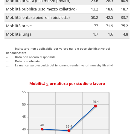
Mobilità privata (uso mezzo privato)
23.6
28.3
40.5
Mobilità pubblica (uso mezzo collettivo)
13.2
18.6
18.7
Mobilità lenta (a piedi o in bicicletta)
50.2
42.5
33.7
Mobilità breve
77
71.9
75.2
Mobilità lunga
1.7
1.6
4.8
-
Indicatore non applicabile per valore nullo o poco significativo del
denominatore
..
Dato non ancora disponibile
...
Dato non rilevato
....
La mancanza o esiguità del fenomeno rende i valori non significativi
Mobilità giornaliera per studio o lavoro
55
49.4
50
45
40
39.4
40