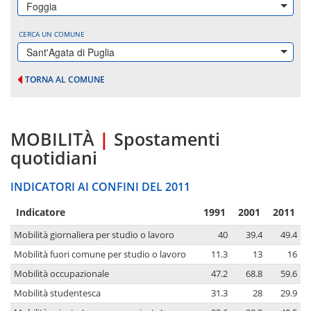
Foggia
CERCA UN COMUNE
Sant'Agata di Puglia
TORNA AL COMUNE
MOBILITÀ
|
Spostamenti
quotidiani
INDICATORI AI CONFINI DEL 2011
Indicatore
1991
2001
2011
Mobilità giornaliera per studio o lavoro
40
39.4
49.4
Mobilità fuori comune per studio o lavoro
11.3
13
16
Mobilità occupazionale
47.2
68.8
59.6
Mobilità studentesca
31.3
28
29.9