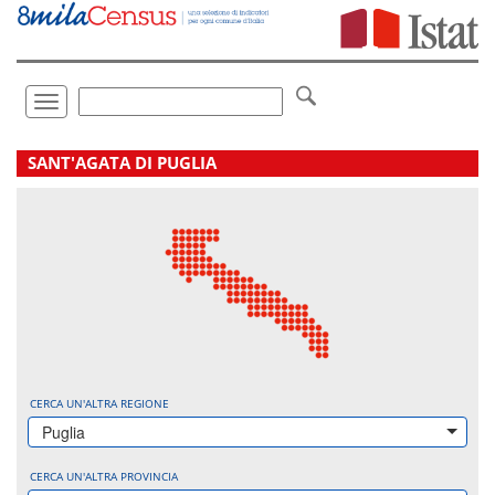
Vai
direttamente
a:
Contenuto
Ricerca
Toggle
navigation
.
SANT'AGATA DI PUGLIA
CERCA UN'ALTRA REGIONE
Puglia
CERCA UN'ALTRA PROVINCIA