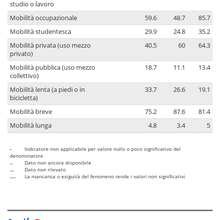
studio o lavoro
Mobilità occupazionale
59.6
48.7
85.7
Mobilità studentesca
29.9
24.8
35.2
Mobilità privata (uso mezzo
40.5
60
64.3
privato)
Mobilità pubblica (uso mezzo
18.7
11.1
13.4
collettivo)
Mobilità lenta (a piedi o in
33.7
26.6
19.1
bicicletta)
Mobilità breve
75.2
87.6
81.4
Mobilità lunga
4.8
3.4
5
-
Indicatore non applicabile per valore nullo o poco significativo del
denominatore
..
Dato non ancora disponibile
...
Dato non rilevato
....
La mancanza o esiguità del fenomeno rende i valori non significativi