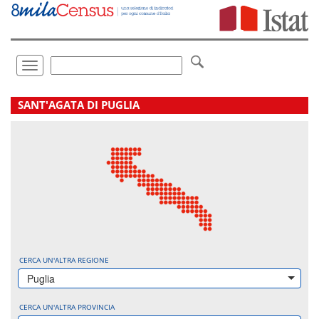
Vai
direttamente
a:
Contenuto
Ricerca
Toggle
navigation
.
SANT'AGATA DI PUGLIA
CERCA UN'ALTRA REGIONE
Puglia
CERCA UN'ALTRA PROVINCIA