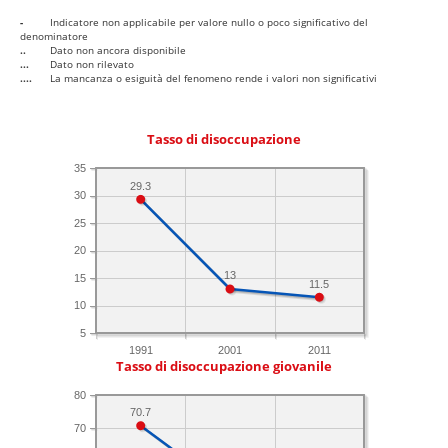
-
Indicatore non applicabile per valore nullo o poco significativo del
denominatore
..
Dato non ancora disponibile
...
Dato non rilevato
....
La mancanza o esiguità del fenomeno rende i valori non significativi
Tasso di disoccupazione
35
29.3
30
25
20
13
15
11.5
10
5
1991
2001
2011
Tasso di disoccupazione giovanile
80
70.7
70