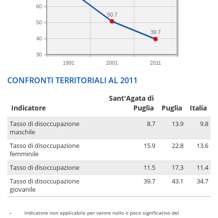
60
50.7
50
39.7
40
30
1991
2001
2011
CONFRONTI TERRITORIALI AL 2011
Sant'Agata di
Indicatore
Puglia
Puglia
Italia
Tasso di disoccupazione
8.7
13.9
9.8
maschile
Tasso di disoccupazione
15.9
22.8
13.6
femminile
Tasso di disoccupazione
11.5
17.3
11.4
Tasso di disoccupazione
39.7
43.1
34.7
giovanile
-
Indicatore non applicabile per valore nullo o poco significativo del