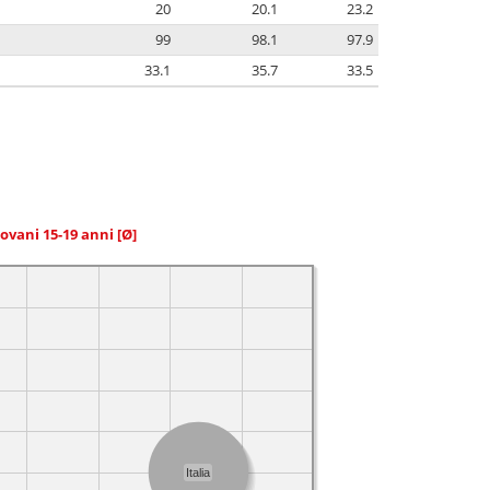
20
20.1
23.2
99
98.1
97.9
33.1
35.7
33.5
giovani 15-19 anni
[Ø]
Italia