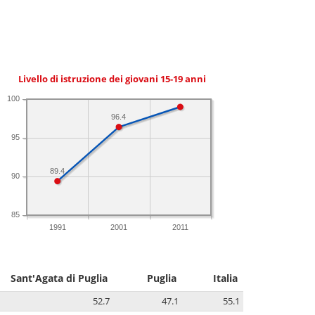
Livello di istruzione dei giovani 15-19 anni
100
96.4
95
89.4
90
85
1991
2001
2011
Sant'Agata di Puglia
Puglia
Italia
52.7
47.1
55.1