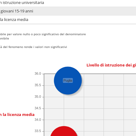
n istruzione universitaria
i giovani 15-19 anni
 la licenza media
bile per valore nullo o poco significativo del denominatore
nibile
 del fenomeno rende i valori non significativi
Livello di istruzione dei 
36.0
Puglia
35.5
35.0
34.5
n la licenza media
34.0
33.5