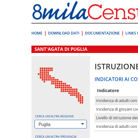
Vai
direttamente
a:
Contenuto
Ricerca
HOME
DOWNLOAD DATI
DOCUMENTAZIONE
LINKS 
.
SANT'AGATA DI PUGLIA
ISTRUZION
INDICATORI AI CO
Indicatore
Incidenza di adulti con
Incidenza di giovani co
CERCA UN'ALTRA REGIONE
Livello di istruzione de
Puglia
Incidenza di adulti con
CERCA UN'ALTRA PROVINCIA