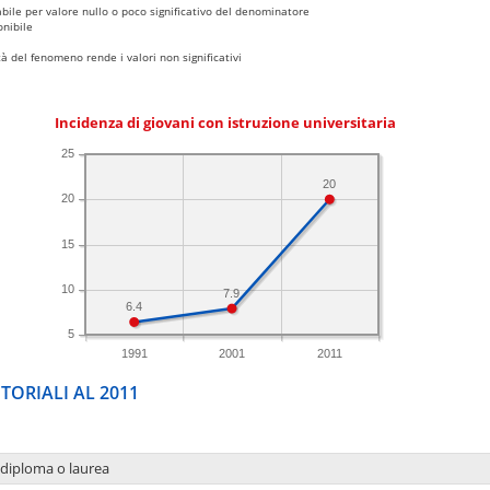
bile per valore nullo o poco significativo del denominatore
nibile
 del fenomeno rende i valori non significativi
Incidenza di giovani con istruzione universitaria
25
20
20
15
10
7.9
6.4
5
1991
2001
2011
TORIALI AL 2011
 diploma o laurea