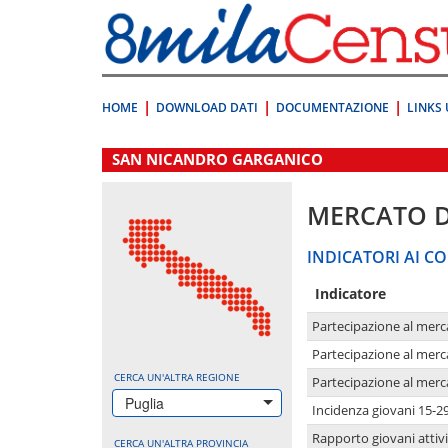
Vai
direttamente
a:
Contenuto
Ricerca
HOME
DOWNLOAD DATI
DOCUMENTAZIONE
LINKS 
.
SAN NICANDRO GARGANICO
MERCATO 
INDICATORI AI CO
Indicatore
Partecipazione al merc
Partecipazione al merc
CERCA UN'ALTRA REGIONE
Partecipazione al merc
Puglia
Incidenza giovani 15-2
Rapporto giovani attivi
CERCA UN'ALTRA PROVINCIA