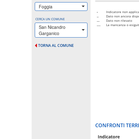
Foggia
-
Indicatore non applica
..
Dato non ancora dispo
CERCA UN COMUNE
...
Dato non rilevato
....
La mancanza o esiguità
San Nicandro
Garganico
TORNA AL COMUNE
CONFRONTI TERRI
Indicatore