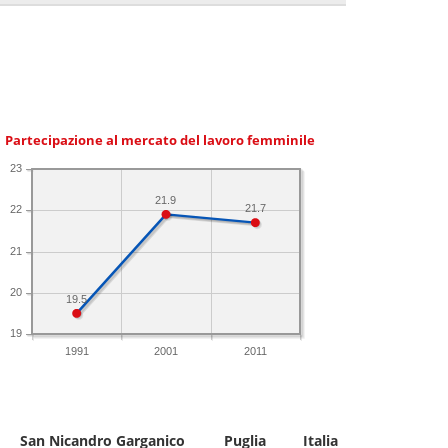
Partecipazione al mercato del lavoro femminile
23
21.9
21.7
22
21
20
19.5
19
1991
2001
2011
San Nicandro Garganico
Puglia
Italia