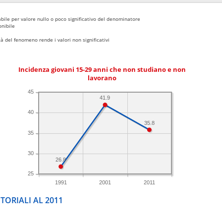
bile per valore nullo o poco significativo del denominatore
nibile
 del fenomeno rende i valori non significativi
Incidenza giovani 15-29 anni che non studiano e non
lavorano
45
41.9
40
35.8
35
30
26.8
25
1991
2001
2011
TORIALI AL 2011