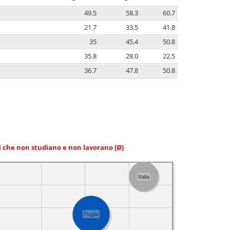
49.5
58.3
60.7
21.7
33.5
41.8
35
45.4
50.8
35.8
28.0
22.5
36.7
47.8
50.8
ni che non studiano e non lavorano
[Ø]
Italia
Puglia