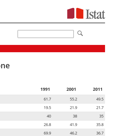
one
1991
2001
2011
61.7
55.2
49.5
19.5
21.9
21.7
40
38
35
26.8
41.9
35.8
69.9
46.2
36.7