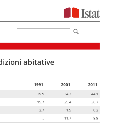
izioni abitative
1991
2001
2011
29.5
34.2
44.1
15.7
25.4
36.7
2.7
1.5
0.2
...
11.7
9.9