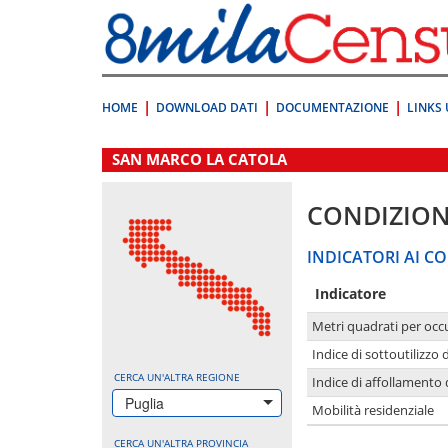
Vai
direttamente
a:
Contenuto
Ricerca
HOME
DOWNLOAD DATI
DOCUMENTAZIONE
LINKS 
.
SAN MARCO LA CATOLA
CONDIZION
INDICATORI AI CO
Indicatore
Metri quadrati per occ
Indice di sottoutilizzo 
CERCA UN'ALTRA REGIONE
Indice di affollamento 
Puglia
Mobilità residenziale
CERCA UN'ALTRA PROVINCIA