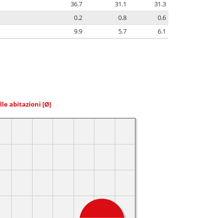
36.7
31.1
31.3
0.2
0.8
0.6
9.9
5.7
6.1
elle abitazioni
[Ø]