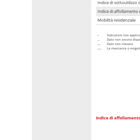
Indice di sottoutilizzo 
Indice di affollamento 
Mobilità residenziale
-
Indicatore non applica
..
Dato non ancora dispo
...
Dato non rilevato
....
La mancanza o esiguità
Indice di affollamento