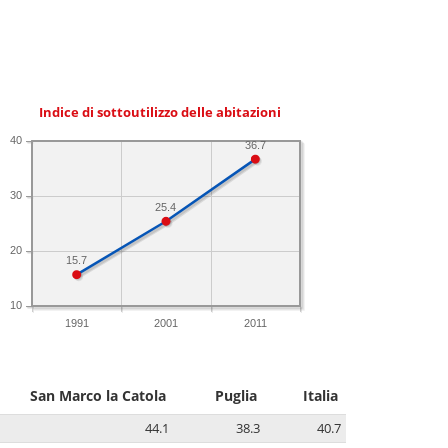
Indice di sottoutilizzo delle abitazioni
40
36.7
30
25.4
20
15.7
10
1991
2001
2011
San Marco la Catola
Puglia
Italia
44.1
38.3
40.7