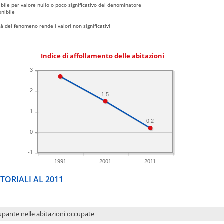
bile per valore nullo o poco significativo del denominatore
nibile
 del fenomeno rende i valori non significativi
Indice di affollamento delle abitazioni
3
2
1.5
1
0.2
0
-1
1991
2001
2011
TORIALI AL 2011
upante nelle abitazioni occupate