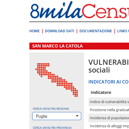
Vai
direttamente
a:
Contenuto
Ricerca
HOME
DOWNLOAD DATI
DOCUMENTAZIONE
LINKS 
.
SAN MARCO LA CATOLA
VULNERABI
sociali
INDICATORI AI CO
Indicatore
Indice di vulnerabilità 
CERCA UN'ALTRA REGIONE
Posizione nella graduat
Puglia
Incidenza di popolazio
Incidenza di alloggi im
CERCA UN'ALTRA PROVINCIA