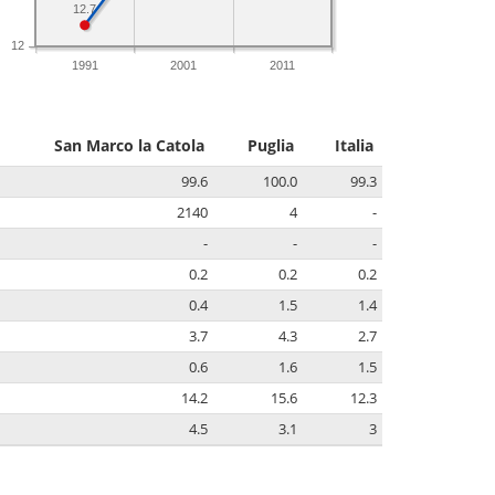
12.7
12
1991
2001
2011
San Marco la Catola
Puglia
Italia
99.6
100.0
99.3
2140
4
-
-
-
-
0.2
0.2
0.2
0.4
1.5
1.4
3.7
4.3
2.7
0.6
1.6
1.5
14.2
15.6
12.3
4.5
3.1
3