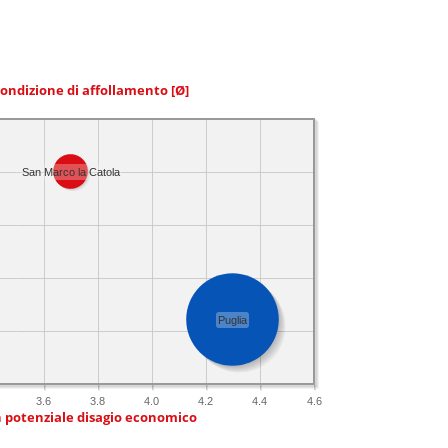
condizione di affollamento
[Ø]
San Marco la Catola
Puglia
3.6
3.8
4.0
4.2
4.4
4.6
n potenziale disagio economico