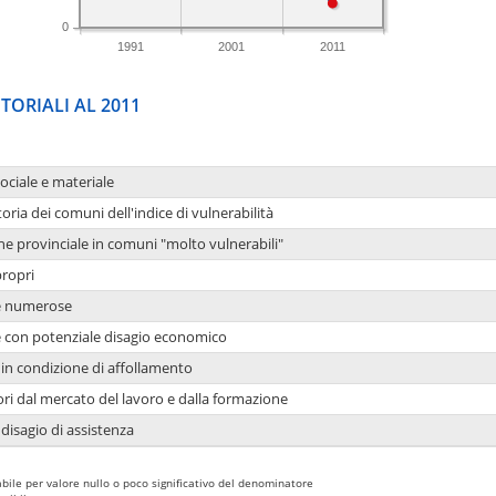
0
1991
2001
2011
TORIALI AL 2011
sociale e materiale
oria dei comuni dell'indice di vulnerabilità
ne provinciale in comuni "molto vulnerabili"
propri
ie numerose
ie con potenziale disagio economico
in condizione di affollamento
ori dal mercato del lavoro e dalla formazione
 disagio di assistenza
bile per valore nullo o poco significativo del denominatore