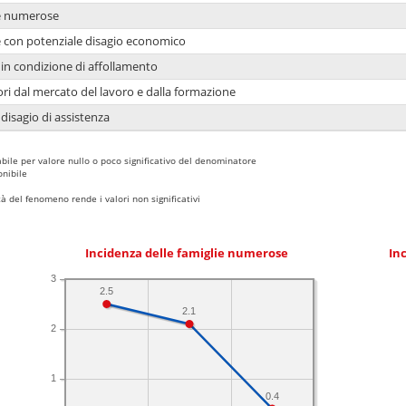
ie numerose
ie con potenziale disagio economico
in condizione di affollamento
ori dal mercato del lavoro e dalla formazione
 disagio di assistenza
bile per valore nullo o poco significativo del denominatore
nibile
 del fenomeno rende i valori non significativi
Incidenza delle famiglie numerose
Inc
3
2.5
2.1
2
1
0.4