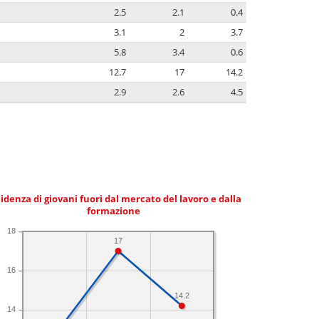
2.5
2.1
0.4
3.1
2
3.7
5.8
3.4
0.6
12.7
17
14.2
2.9
2.6
4.5
idenza di giovani fuori dal mercato del lavoro e dalla
formazione
18
17
16
14.2
14