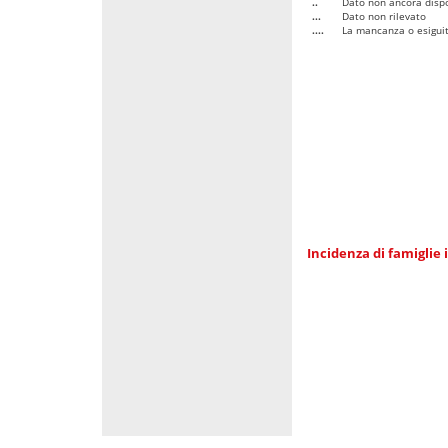
..
Dato non ancora dispo
...
Dato non rilevato
....
La mancanza o esiguità
Incidenza di famiglie 