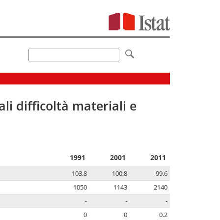
li difficoltà materiali e
1991
2001
2011
103.8
100.8
99.6
1050
1143
2140
-
-
-
0
0
0.2