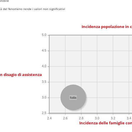
nibile
 del fenomeno rende i valori non significativi
Incidenza popolazione in 
5.0
4.5
4.0
in disagio di assistenza
3.5
3.0
Italia
2.5
2.4
2.6
2.8
3.0
3.2
3.4
Incidenza delle famiglie co