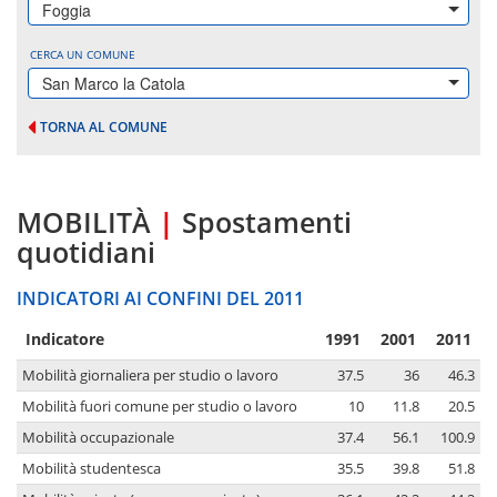
Foggia
CERCA UN COMUNE
San Marco la Catola
TORNA AL COMUNE
MOBILITÀ
|
Spostamenti
quotidiani
INDICATORI AI CONFINI DEL 2011
Indicatore
1991
2001
2011
Mobilità giornaliera per studio o lavoro
37.5
36
46.3
Mobilità fuori comune per studio o lavoro
10
11.8
20.5
Mobilità occupazionale
37.4
56.1
100.9
Mobilità studentesca
35.5
39.8
51.8