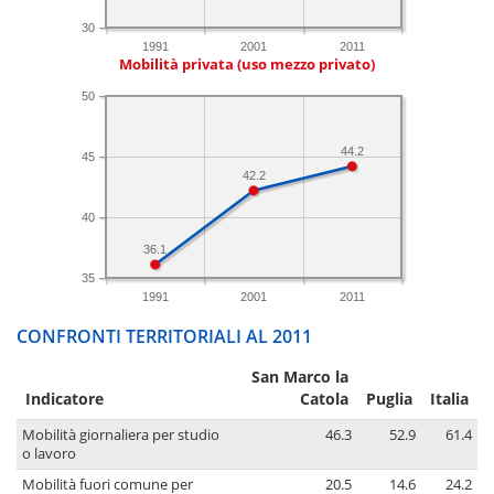
30
1991
2001
2011
Mobilità privata (uso mezzo privato)
50
44.2
45
42.2
40
36.1
35
1991
2001
2011
CONFRONTI TERRITORIALI AL 2011
San Marco la
Indicatore
Catola
Puglia
Italia
Mobilità giornaliera per studio
46.3
52.9
61.4
o lavoro
Mobilità fuori comune per
20.5
14.6
24.2