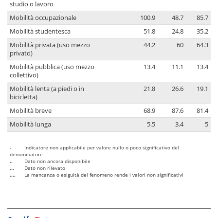
studio o lavoro
Mobilità occupazionale
100.9
48.7
85.7
Mobilità studentesca
51.8
24.8
35.2
Mobilità privata (uso mezzo
44.2
60
64.3
privato)
Mobilità pubblica (uso mezzo
13.4
11.1
13.4
collettivo)
Mobilità lenta (a piedi o in
21.8
26.6
19.1
bicicletta)
Mobilità breve
68.9
87.6
81.4
Mobilità lunga
5.5
3.4
5
-
Indicatore non applicabile per valore nullo o poco significativo del
denominatore
..
Dato non ancora disponibile
...
Dato non rilevato
....
La mancanza o esiguità del fenomeno rende i valori non significativi