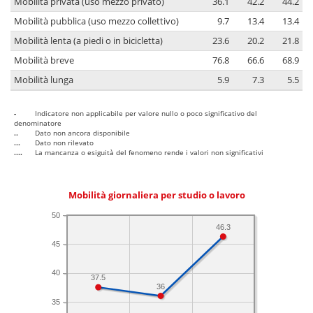
Mobilità privata (uso mezzo privato)
36.1
42.2
44.2
Mobilità pubblica (uso mezzo collettivo)
9.7
13.4
13.4
Mobilità lenta (a piedi o in bicicletta)
23.6
20.2
21.8
Mobilità breve
76.8
66.6
68.9
Mobilità lunga
5.9
7.3
5.5
-
Indicatore non applicabile per valore nullo o poco significativo del
denominatore
..
Dato non ancora disponibile
...
Dato non rilevato
....
La mancanza o esiguità del fenomeno rende i valori non significativi
Mobilità giornaliera per studio o lavoro
50
46.3
45
40
37.5
36
35