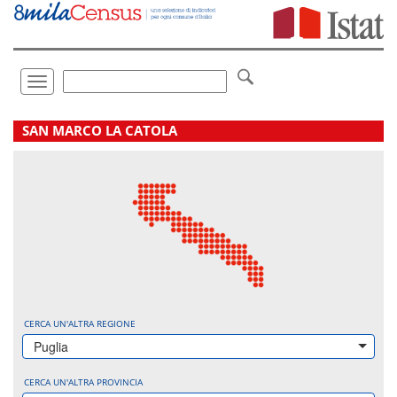
Vai
direttamente
a:
Contenuto
Ricerca
Toggle
navigation
.
SAN MARCO LA CATOLA
CERCA UN'ALTRA REGIONE
Puglia
CERCA UN'ALTRA PROVINCIA