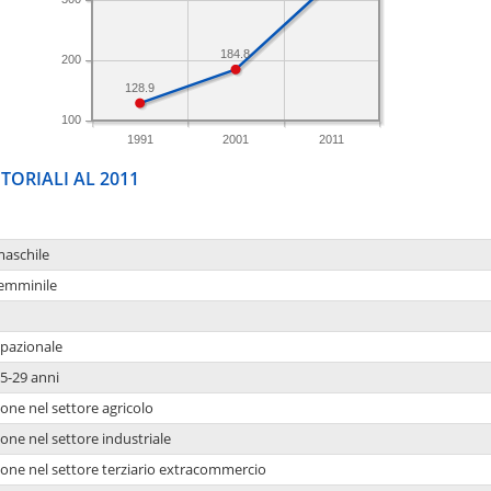
184.8
200
128.9
100
1991
2001
2011
TORIALI AL 2011
maschile
femminile
upazionale
5-29 anni
one nel settore agricolo
one nel settore industriale
ione nel settore terziario extracommercio