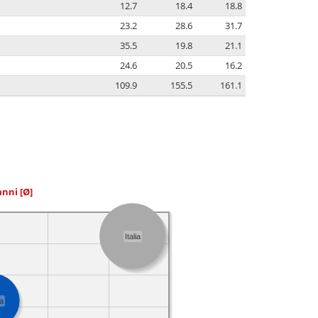
12.7
18.4
18.8
23.2
28.6
31.7
35.5
19.8
21.1
24.6
20.5
16.2
109.9
155.5
161.1
 anni
[Ø]
Italia
a