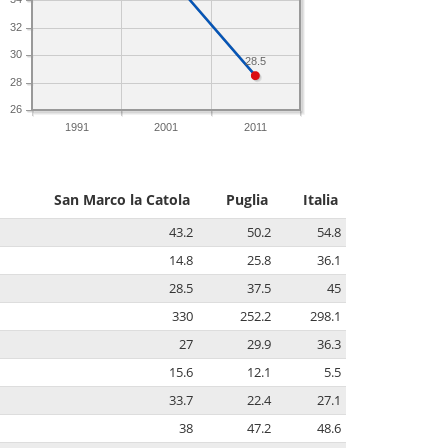
32
30
28.5
28
26
1991
2001
2011
San Marco la Catola
Puglia
Italia
43.2
50.2
54.8
14.8
25.8
36.1
28.5
37.5
45
330
252.2
298.1
27
29.9
36.3
15.6
12.1
5.5
33.7
22.4
27.1
38
47.2
48.6