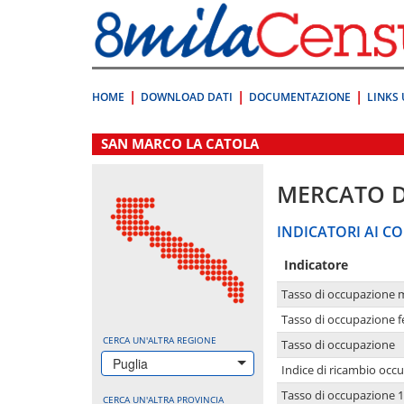
Vai
direttamente
a:
Contenuto
Ricerca
HOME
DOWNLOAD DATI
DOCUMENTAZIONE
LINKS 
.
SAN MARCO LA CATOLA
MERCATO 
INDICATORI AI CO
Indicatore
Tasso di occupazione 
Tasso di occupazione 
CERCA UN'ALTRA REGIONE
Tasso di occupazione
Puglia
Indice di ricambio occ
Tasso di occupazione 1
CERCA UN'ALTRA PROVINCIA