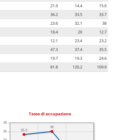
21.9
14.4
15.6
36.2
33.5
33.7
23.6
32.1
38
18.4
20
12.7
12.1
23.4
23.2
47.3
37.4
35.5
19.7
19.3
24.6
81.8
120.2
109.9
Tasso di occupazione
38
36
35.3
36
34