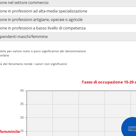
ione nel settore commercio
one in professioni ad alta-media specializzazione
one in professioni artigiane, operaie o agricole
one in professioni a basso livello di competenza
dipendenti maschi/femmine
bile per valore nullo o poco significativo del denominatore
nibile
 del fenomeno rende i valori non significativi
Tasso di occupazione 15-29
40
35
30
Pugli
 femminile
25