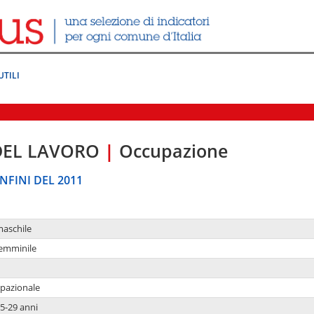
UTILI
DEL LAVORO
|
Occupazione
NFINI DEL 2011
maschile
femminile
upazionale
5-29 anni