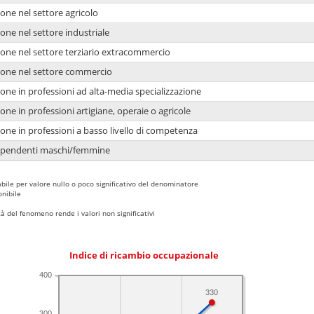
one nel settore agricolo
one nel settore industriale
ione nel settore terziario extracommercio
ione nel settore commercio
one in professioni ad alta-media specializzazione
one in professioni artigiane, operaie o agricole
one in professioni a basso livello di competenza
dipendenti maschi/femmine
bile per valore nullo o poco significativo del denominatore
nibile
 del fenomeno rende i valori non significativi
Indice di ricambio occupazionale
400
330
300