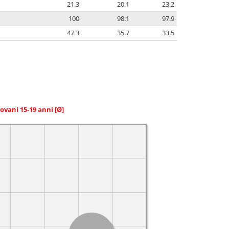
21.3
20.1
23.2
100
98.1
97.9
47.3
35.7
33.5
giovani 15-19 anni
[Ø]