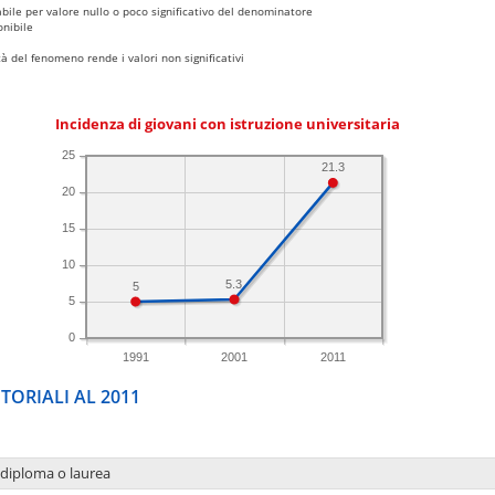
bile per valore nullo o poco significativo del denominatore
nibile
 del fenomeno rende i valori non significativi
Incidenza di giovani con istruzione universitaria
25
21.3
20
15
10
5.3
5
5
0
1991
2001
2011
TORIALI AL 2011
 diploma o laurea