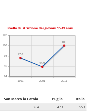
Livello di istruzione dei giovani 15-19 anni
102
100
100
97.6
98
95.9
96
94
1991
2001
2011
San Marco la Catola
Puglia
Italia
38.4
47.1
55.1