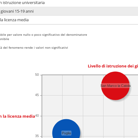
n istruzione universitaria
i giovani 15-19 anni
 la licenza media
bile per valore nullo o poco significativo del denominatore
nibile
 del fenomeno rende i valori non significativi
Livello di istruzione dei 
50
San Marco la Catola
45
n la licenza media
40
Puglia
35