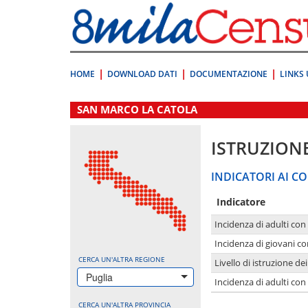
Vai
direttamente
a:
Contenuto
Ricerca
HOME
DOWNLOAD DATI
DOCUMENTAZIONE
LINKS 
.
SAN MARCO LA CATOLA
ISTRUZION
INDICATORI AI CO
Indicatore
Incidenza di adulti con
Incidenza di giovani co
CERCA UN'ALTRA REGIONE
Livello di istruzione de
Puglia
Incidenza di adulti con
CERCA UN'ALTRA PROVINCIA