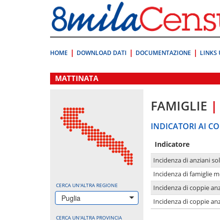
Vai
direttamente
a:
Contenuto
Ricerca
HOME
DOWNLOAD DATI
DOCUMENTAZIONE
LINKS 
.
MATTINATA
FAMIGLIE
|
INDICATORI AI CO
Indicatore
Incidenza di anziani sol
Incidenza di famiglie 
CERCA UN'ALTRA REGIONE
Incidenza di coppie anz
Puglia
Incidenza di coppie anz
CERCA UN'ALTRA PROVINCIA