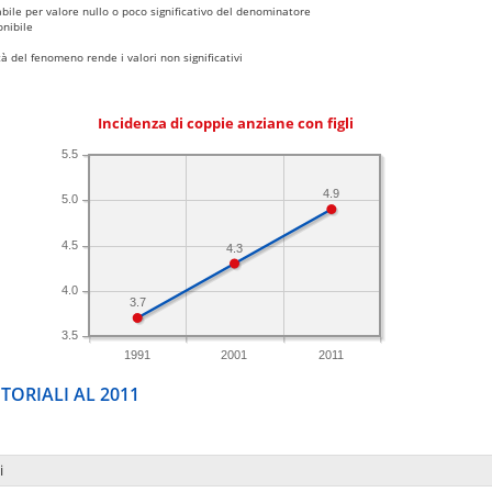
bile per valore nullo o poco significativo del denominatore
nibile
 del fenomeno rende i valori non significativi
Incidenza di coppie anziane con figli
5.5
4.9
5.0
4.5
4.3
4.0
3.7
3.5
1991
2001
2011
TORIALI AL 2011
i