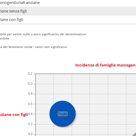
monogenitoriali anziane
iane senza figli
iane con figli
bile per valore nullo o poco significativo del denominatore
nibile
 del fenomeno rende i valori non significativi
Incidenza di famiglie monogen
5.2
5.0
4.8
4.6
ziane con figli
4.4
Puglia
4.2
4.0