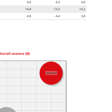
4.6
4.3
4.6
14.8
13.3
14.2
4.9
4.4
3.8
itoriali anziane
[Ø]
Mattinata