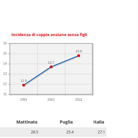
Incidenza di coppie anziane senza figli
16
14.8
15
13.7
14
13
11.9
12
11
1991
2001
2011
Mattinata
Puglia
Italia
28.5
25.4
27.1