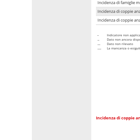
Incidenza di famiglie 
Incidenza di coppie anz
Incidenza di coppie anz
-
Indicatore non applica
..
Dato non ancora dispo
...
Dato non rilevato
....
La mancanza o esiguità
Incidenza di coppie an