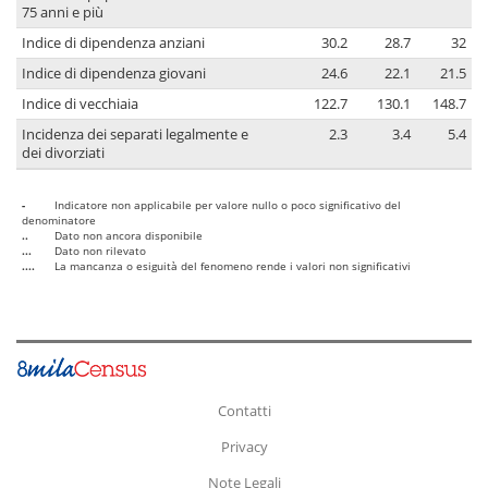
75 anni e più
Indice di dipendenza anziani
30.2
28.7
32
Indice di dipendenza giovani
24.6
22.1
21.5
Indice di vecchiaia
122.7
130.1
148.7
Incidenza dei separati legalmente e
2.3
3.4
5.4
dei divorziati
-
Indicatore non applicabile per valore nullo o poco significativo del
denominatore
..
Dato non ancora disponibile
...
Dato non rilevato
....
La mancanza o esiguità del fenomeno rende i valori non significativi
Contatti
Privacy
Note Legali