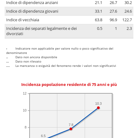
Indice di dipendenza anziani
21.1
26.7
30.2
Indice di dipendenza giovani
33.1
27.6
24.6
Indice di vecchiaia
63.8
96.9
122.7
Incidenza dei separati legalmente e dei
0.5
1
2.3
divorziati
-
Indicatore non applicabile per valore nullo o poco significativo del
denominatore
..
Dato non ancora disponibile
...
Dato non rilevato
....
La mancanza o esiguità del fenomeno rende i valori non significativi
Incidenza popolazione residente di 75 anni e più
12
10.3
10
7.8
8
6.5