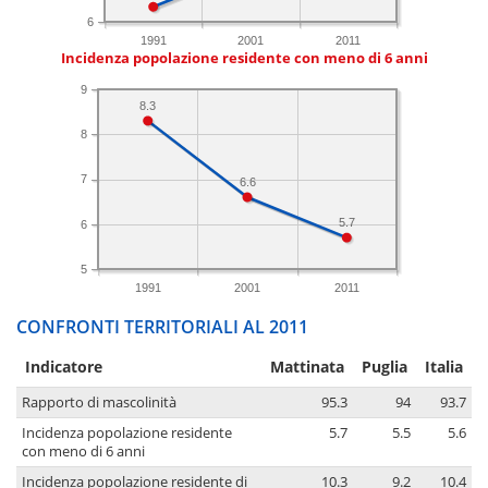
6
1991
2001
2011
Incidenza popolazione residente con meno di 6 anni
9
8.3
8
7
6.6
5.7
6
5
1991
2001
2011
CONFRONTI TERRITORIALI AL 2011
Indicatore
Mattinata
Puglia
Italia
Rapporto di mascolinità
95.3
94
93.7
Incidenza popolazione residente
5.7
5.5
5.6
con meno di 6 anni
Incidenza popolazione residente di
10.3
9.2
10.4