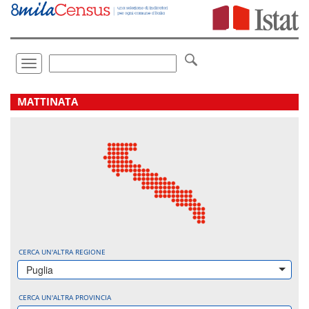
Vai
direttamente
a:
Contenuto
Ricerca
Toggle
navigation
.
MATTINATA
CERCA UN'ALTRA REGIONE
Puglia
CERCA UN'ALTRA PROVINCIA