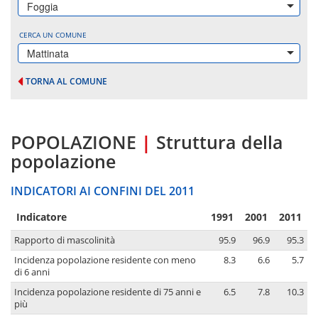
Foggia
CERCA UN COMUNE
Mattinata
TORNA AL COMUNE
POPOLAZIONE
|
Struttura della
popolazione
INDICATORI AI CONFINI DEL 2011
Indicatore
1991
2001
2011
Rapporto di mascolinità
95.9
96.9
95.3
Incidenza popolazione residente con meno
8.3
6.6
5.7
di 6 anni
Incidenza popolazione residente di 75 anni e
6.5
7.8
10.3
più