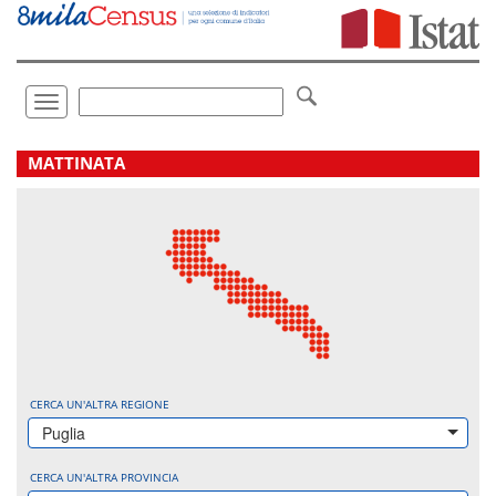
Vai
direttamente
a:
Contenuto
Ricerca
Toggle
navigation
.
MATTINATA
CERCA UN'ALTRA REGIONE
Puglia
CERCA UN'ALTRA PROVINCIA