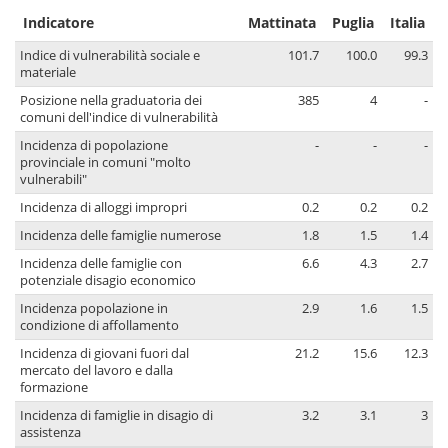
Indicatore
Mattinata
Puglia
Italia
Indice di vulnerabilità sociale e
101.7
100.0
99.3
materiale
Posizione nella graduatoria dei
385
4
-
comuni dell'indice di vulnerabilità
Incidenza di popolazione
-
-
-
provinciale in comuni "molto
vulnerabili"
Incidenza di alloggi impropri
0.2
0.2
0.2
Incidenza delle famiglie numerose
1.8
1.5
1.4
Incidenza delle famiglie con
6.6
4.3
2.7
potenziale disagio economico
Incidenza popolazione in
2.9
1.6
1.5
condizione di affollamento
Incidenza di giovani fuori dal
21.2
15.6
12.3
mercato del lavoro e dalla
formazione
Incidenza di famiglie in disagio di
3.2
3.1
3
assistenza