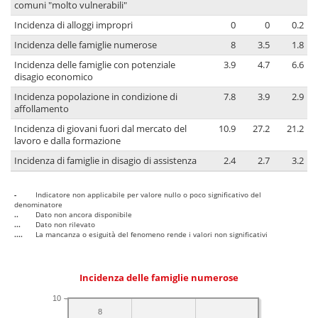
comuni "molto vulnerabili"
Incidenza di alloggi impropri
0
0
0.2
Incidenza delle famiglie numerose
8
3.5
1.8
Incidenza delle famiglie con potenziale
3.9
4.7
6.6
disagio economico
Incidenza popolazione in condizione di
7.8
3.9
2.9
affollamento
Incidenza di giovani fuori dal mercato del
10.9
27.2
21.2
lavoro e dalla formazione
Incidenza di famiglie in disagio di assistenza
2.4
2.7
3.2
-
Indicatore non applicabile per valore nullo o poco significativo del
denominatore
..
Dato non ancora disponibile
...
Dato non rilevato
....
La mancanza o esiguità del fenomeno rende i valori non significativi
Incidenza delle famiglie numerose
10
8