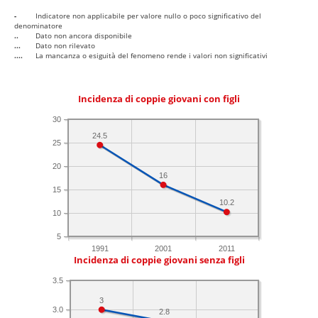
-
Indicatore non applicabile per valore nullo o poco significativo del
denominatore
..
Dato non ancora disponibile
...
Dato non rilevato
....
La mancanza o esiguità del fenomeno rende i valori non significativi
Incidenza di coppie giovani con figli
30
24.5
25
20
16
15
10.2
10
5
1991
2001
2011
Incidenza di coppie giovani senza figli
3.5
3
3.0
2.8