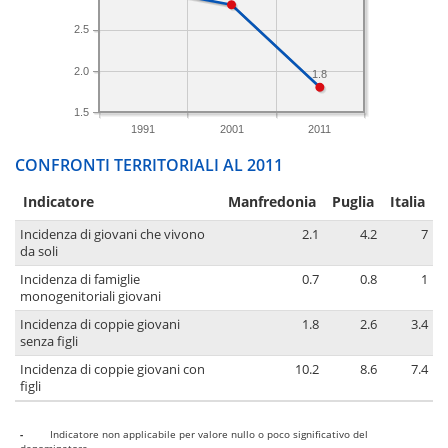
2.5
2.0
1.8
1.5
1991
2001
2011
CONFRONTI TERRITORIALI AL 2011
Indicatore
Manfredonia
Puglia
Italia
Incidenza di giovani che vivono
2.1
4.2
7
da soli
Incidenza di famiglie
0.7
0.8
1
monogenitoriali giovani
Incidenza di coppie giovani
1.8
2.6
3.4
senza figli
Incidenza di coppie giovani con
10.2
8.6
7.4
figli
-
Indicatore non applicabile per valore nullo o poco significativo del