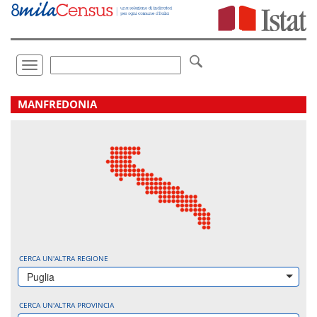
Vai
direttamente
a:
Contenuto
Ricerca
Toggle
navigation
.
MANFREDONIA
CERCA UN'ALTRA REGIONE
Puglia
CERCA UN'ALTRA PROVINCIA