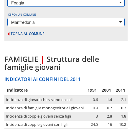
Foggia
CERCA UN COMUNE
Manfredonia
TORNA AL COMUNE
FAMIGLIE
|
Struttura delle
famiglie giovani
INDICATORI AI CONFINI DEL 2011
Indicatore
1991
2001
2011
Incidenza di giovani che vivono da soli
0.6
1.4
2.1
Incidenza di famiglie monogenitoriali giovani
0.9
0.7
0.7
Incidenza di coppie giovani senza figli
3
2.8
1.8
Incidenza di coppie giovani con figli
24.5
16
10.2