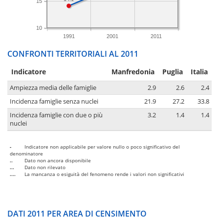
15
10
1991
2001
2011
CONFRONTI TERRITORIALI AL 2011
Indicatore
Manfredonia
Puglia
Italia
Ampiezza media delle famiglie
2.9
2.6
2.4
Incidenza famiglie senza nuclei
21.9
27.2
33.8
Incidenza famiglie con due o più
3.2
1.4
1.4
nuclei
-
Indicatore non applicabile per valore nullo o poco significativo del
denominatore
..
Dato non ancora disponibile
...
Dato non rilevato
....
La mancanza o esiguità del fenomeno rende i valori non significativi
DATI 2011 PER AREA DI CENSIMENTO