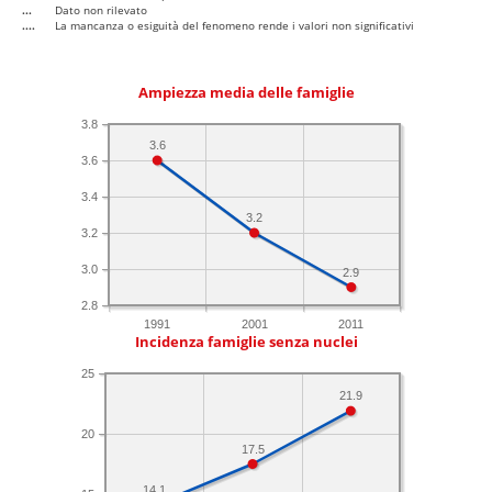
...
Dato non rilevato
....
La mancanza o esiguità del fenomeno rende i valori non significativi
Ampiezza media delle famiglie
3.8
3.6
3.6
3.4
3.2
3.2
3.0
2.9
2.8
1991
2001
2011
Incidenza famiglie senza nuclei
25
21.9
20
17.5
14.1