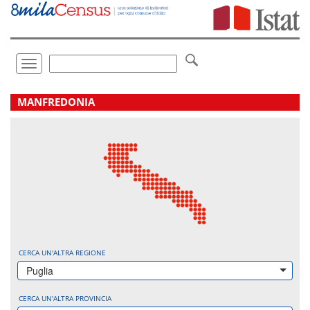
Vai
direttamente
a:
Contenuto
Ricerca
Toggle
navigation
.
MANFREDONIA
CERCA UN'ALTRA REGIONE
Puglia
CERCA UN'ALTRA PROVINCIA