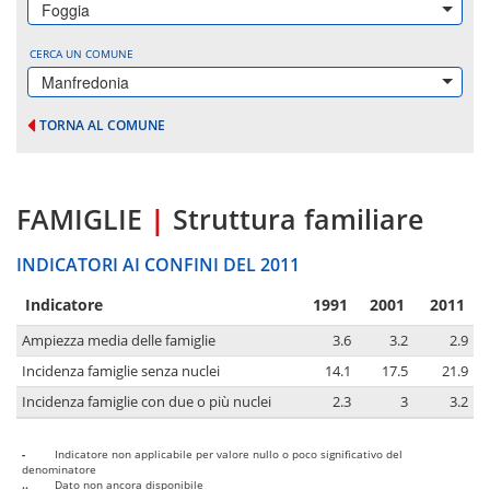
Foggia
CERCA UN COMUNE
Manfredonia
TORNA AL COMUNE
FAMIGLIE
|
Struttura familiare
INDICATORI AI CONFINI DEL 2011
Indicatore
1991
2001
2011
Ampiezza media delle famiglie
3.6
3.2
2.9
Incidenza famiglie senza nuclei
14.1
17.5
21.9
Incidenza famiglie con due o più nuclei
2.3
3
3.2
-
Indicatore non applicabile per valore nullo o poco significativo del
denominatore
..
Dato non ancora disponibile