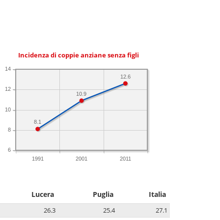
Incidenza di coppie anziane senza figli
14
12.6
12
10.9
10
8.1
8
6
1991
2001
2011
Lucera
Puglia
Italia
26.3
25.4
27.1