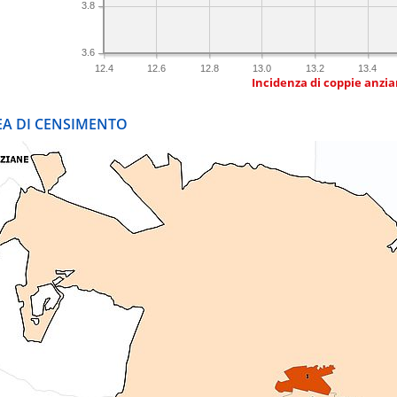
3.8
3.6
12.4
12.6
12.8
13.0
13.2
13.4
Incidenza di coppie anzian
REA DI CENSIMENTO