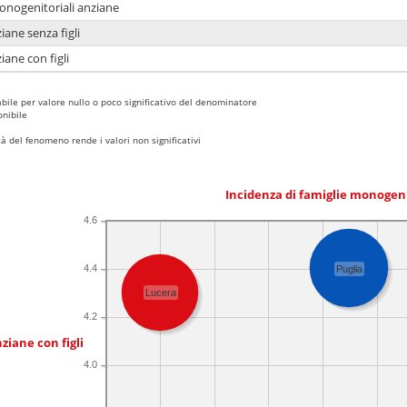
monogenitoriali anziane
iane senza figli
iane con figli
bile per valore nullo o poco significativo del denominatore
nibile
 del fenomeno rende i valori non significativi
Incidenza di famiglie monogen
4.6
4.4
Puglia
Lucera
4.2
ziane con figli
4.0