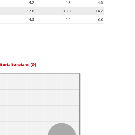
4.2
4.3
4.6
12.6
13.3
14.2
4.3
4.4
3.8
itoriali anziane
[Ø]