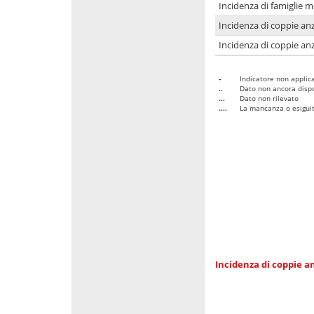
Incidenza di famiglie 
Incidenza di coppie anz
Incidenza di coppie anz
-
Indicatore non applica
..
Dato non ancora dispo
...
Dato non rilevato
....
La mancanza o esiguità
Incidenza di coppie an