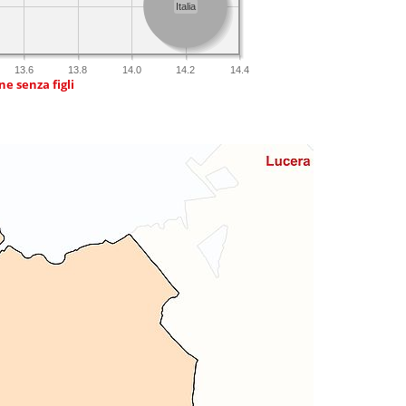
Italia
13.6
13.8
14.0
14.2
14.4
e senza figli