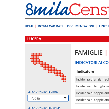
Vai
direttamente
a:
Contenuto
Ricerca
HOME
DOWNLOAD DATI
DOCUMENTAZIONE
LINKS 
.
LUCERA
FAMIGLIE
|
INDICATORI AI CO
Indicatore
Incidenza di anziani sol
Incidenza di famiglie 
CERCA UN'ALTRA REGIONE
Incidenza di coppie anz
Puglia
Incidenza di coppie anz
CERCA UN'ALTRA PROVINCIA