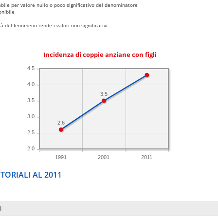
bile per valore nullo o poco significativo del denominatore
nibile
 del fenomeno rende i valori non significativi
Incidenza di coppie anziane con figli
4.5
4.0
3.5
3.5
3.0
2.6
2.5
2.0
1991
2001
2011
TORIALI AL 2011
i