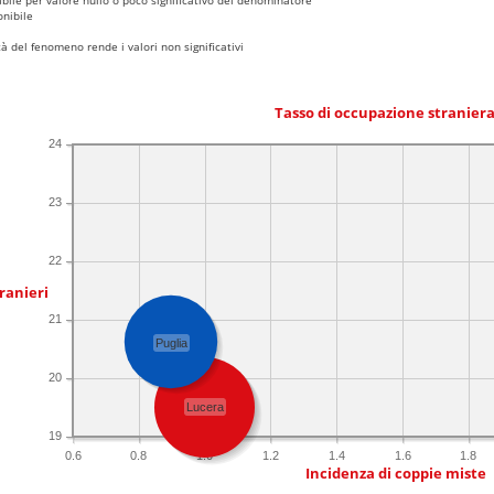
nibile
 del fenomeno rende i valori non significativi
Tasso di occupazione stranier
24
23
22
ranieri
21
Puglia
20
Lucera
19
0.6
0.8
1.0
1.2
1.4
1.6
1.8
Incidenza di coppie miste