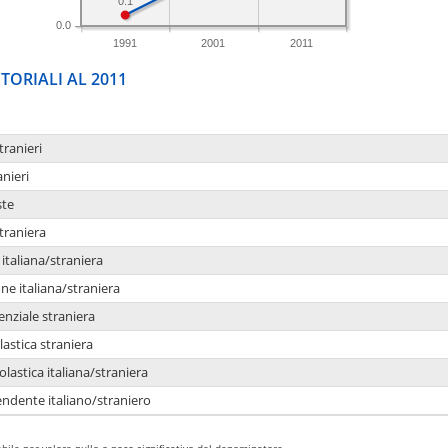
0.1
0.0
1991
2001
2011
TORIALI AL 2011
tranieri
anieri
ste
traniera
taliana/straniera
e italiana/straniera
enziale straniera
lastica straniera
lastica italiana/straniera
ndente italiano/straniero
bile per valore nullo o poco significativo del denominatore