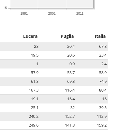
15
1991
2001
2011
Lucera
Puglia
Italia
23
20.4
67.8
19.5
20.6
23.4
1
0.9
2.4
57.9
53.7
58.9
61.3
69.3
74.9
167.3
116.4
80.4
19.1
16.4
16
25.1
32
39.5
240.2
152.7
112.9
249.6
141.8
159.2