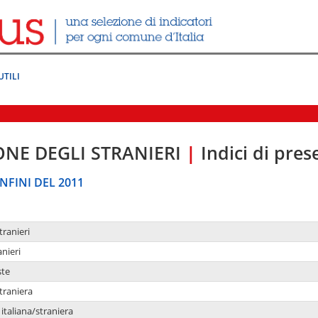
UTILI
ONE DEGLI STRANIERI
|
Indici di pre
NFINI DEL 2011
tranieri
anieri
ste
traniera
taliana/straniera