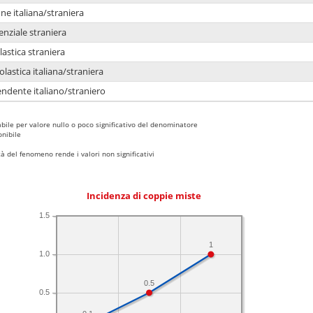
e italiana/straniera
enziale straniera
lastica straniera
lastica italiana/straniera
ndente italiano/straniero
bile per valore nullo o poco significativo del denominatore
nibile
 del fenomeno rende i valori non significativi
Incidenza di coppie miste
1.5
1
1.0
0.5
0.5