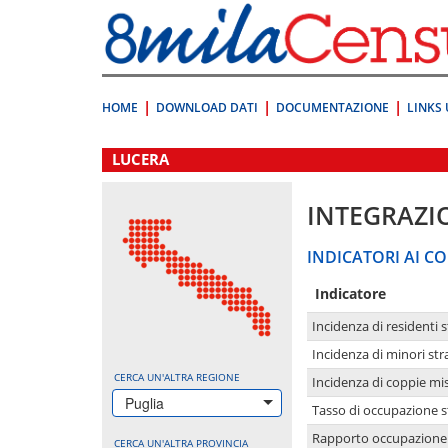
Vai
direttamente
a:
Contenuto
Ricerca
HOME
DOWNLOAD DATI
DOCUMENTAZIONE
LINKS 
.
LUCERA
INTEGRAZI
INDICATORI AI CO
Indicatore
Incidenza di residenti s
Incidenza di minori str
CERCA UN'ALTRA REGIONE
Incidenza di coppie mi
Puglia
Tasso di occupazione s
Rapporto occupazione i
CERCA UN'ALTRA PROVINCIA