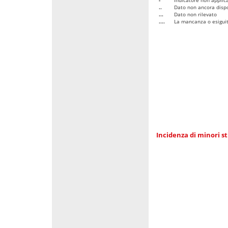
..
Dato non ancora dispo
...
Dato non rilevato
....
La mancanza o esiguità
Incidenza di minori st