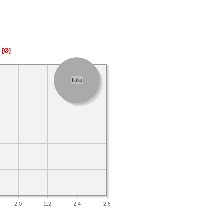
a
[Ø]
Italia
2.0
2.2
2.4
2.6