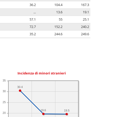
36.2
104.4
167.3
...
13.6
19.1
57.1
55
25.1
72.7
152.2
240.2
35.2
244.6
249.6
Incidenza di minori stranieri
35
30.4
30
25
19.6
19.5
20