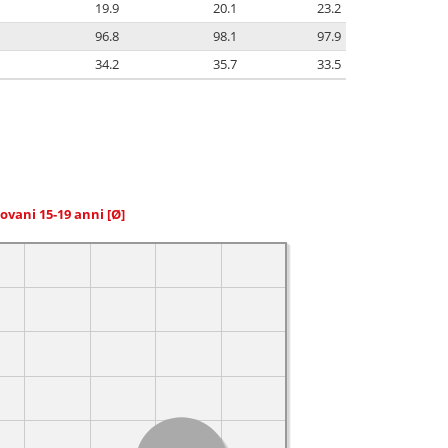
19.9
20.1
23.2
96.8
98.1
97.9
34.2
35.7
33.5
giovani 15-19 anni
[Ø]