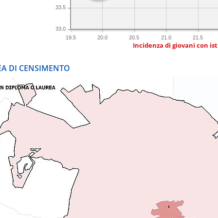
33.5
33.0
19.5
20.0
20.5
21.0
21.5
Incidenza di giovani con is
REA DI CENSIMENTO