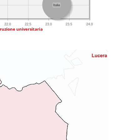
Italia
22.0
22.5
23.0
23.5
24.0
truzione universitaria