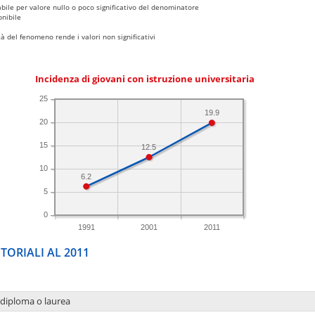
bile per valore nullo o poco significativo del denominatore
nibile
 del fenomeno rende i valori non significativi
Incidenza di giovani con istruzione universitaria
25
19.9
20
15
12.5
10
6.2
5
0
1991
2001
2011
TORIALI AL 2011
 diploma o laurea