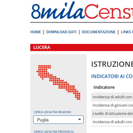
Vai
direttamente
a:
Contenuto
Ricerca
HOME
DOWNLOAD DATI
DOCUMENTAZIONE
LINKS 
.
LUCERA
ISTRUZION
INDICATORI AI CO
Indicatore
Incidenza di adulti con
Incidenza di giovani co
CERCA UN'ALTRA REGIONE
Livello di istruzione de
Puglia
Incidenza di adulti con
CERCA UN'ALTRA PROVINCIA