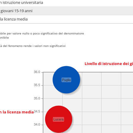
n istruzione universitaria
i giovani 15-19 anni
 la licenza media
bile per valore nullo o poco significativo del denominatore
nibile
 del fenomeno rende i valori non significativi
Livello di istruzione dei 
36.0
Puglia
35.5
35.0
n la licenza media
34.5
Lucera
34.0