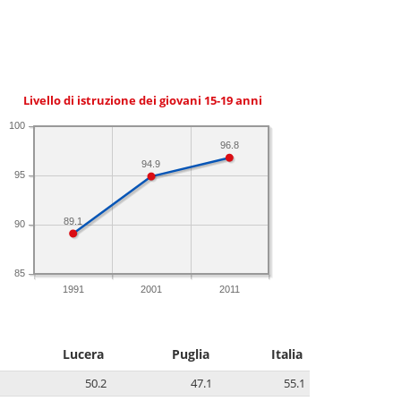
Livello di istruzione dei giovani 15-19 anni
100
96.8
94.9
95
89.1
90
85
1991
2001
2011
Lucera
Puglia
Italia
50.2
47.1
55.1