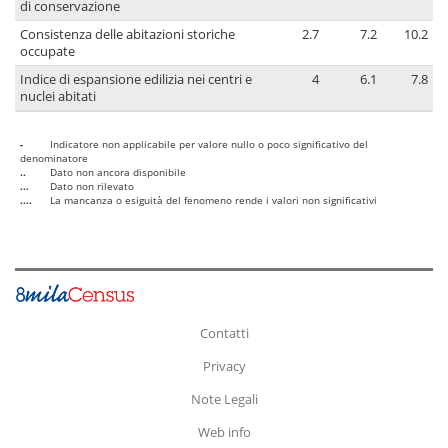
di conservazione
Consistenza delle abitazioni storiche
2.7
7.2
10.2
occupate
Indice di espansione edilizia nei centri e
4
6.1
7.8
nuclei abitati
-
Indicatore non applicabile per valore nullo o poco significativo del
denominatore
..
Dato non ancora disponibile
...
Dato non rilevato
....
La mancanza o esiguità del fenomeno rende i valori non significativi
Contatti
Privacy
Note Legali
Web info