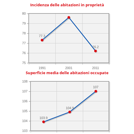
Incidenza delle abitazioni in proprietà
80
79
78
77.3
77
76.2
76
75
1991
2001
2011
Superficie media delle abitazioni occupate
108
107
107
106
104.9
105
103.9
104
103