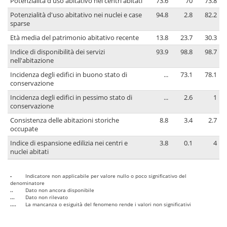
Potenzialità d'uso abitativo nei centri abitati
73.6
70
73.8
Potenzialità d'uso abitativo nei nuclei e case
94.8
2.8
82.2
sparse
Età media del patrimonio abitativo recente
13.8
23.7
30.3
Indice di disponibilità dei servizi
93.9
98.8
98.7
nell'abitazione
Incidenza degli edifici in buono stato di
...
73.1
78.1
conservazione
Incidenza degli edifici in pessimo stato di
...
2.6
1
conservazione
Consistenza delle abitazioni storiche
8.8
3.4
2.7
occupate
Indice di espansione edilizia nei centri e
3.8
0.1
4
nuclei abitati
-
Indicatore non applicabile per valore nullo o poco significativo del
denominatore
..
Dato non ancora disponibile
...
Dato non rilevato
....
La mancanza o esiguità del fenomeno rende i valori non significativi