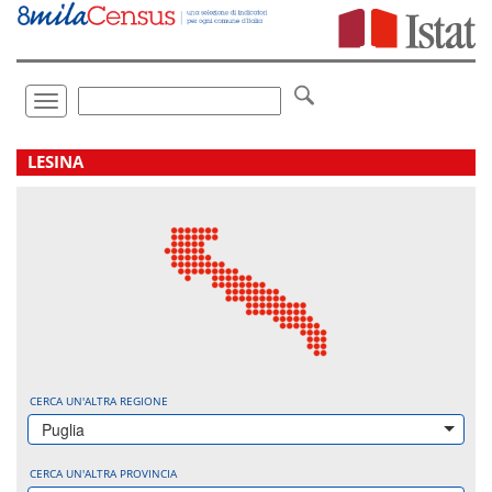
Vai
direttamente
a:
Contenuto
Ricerca
Toggle
navigation
.
LESINA
CERCA UN'ALTRA REGIONE
Puglia
CERCA UN'ALTRA PROVINCIA