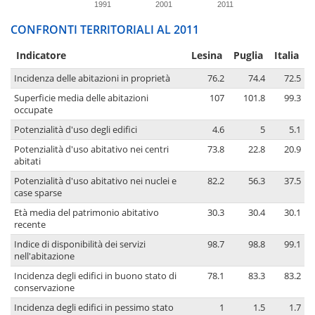
1991
2001
2011
CONFRONTI TERRITORIALI AL 2011
Indicatore
Lesina
Puglia
Italia
Incidenza delle abitazioni in proprietà
76.2
74.4
72.5
Superficie media delle abitazioni
107
101.8
99.3
occupate
Potenzialità d'uso degli edifici
4.6
5
5.1
Potenzialità d'uso abitativo nei centri
73.8
22.8
20.9
abitati
Potenzialità d'uso abitativo nei nuclei e
82.2
56.3
37.5
case sparse
Età media del patrimonio abitativo
30.3
30.4
30.1
recente
Indice di disponibilità dei servizi
98.7
98.8
99.1
nell'abitazione
Incidenza degli edifici in buono stato di
78.1
83.3
83.2
conservazione
Incidenza degli edifici in pessimo stato
1
1.5
1.7