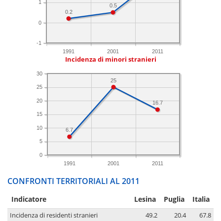
1
0.5
0.2
0
-1
1991
2001
2011
Incidenza di minori stranieri
30
25
25
20
16.7
15
10
6.7
5
0
1991
2001
2011
CONFRONTI TERRITORIALI AL 2011
Indicatore
Lesina
Puglia
Italia
Incidenza di residenti stranieri
49.2
20.4
67.8