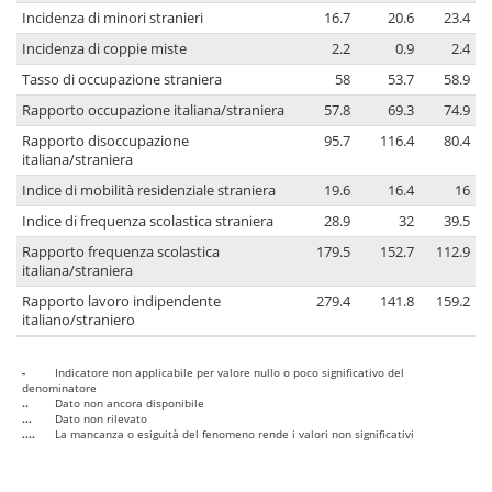
Incidenza di minori stranieri
16.7
20.6
23.4
Incidenza di coppie miste
2.2
0.9
2.4
Tasso di occupazione straniera
58
53.7
58.9
Rapporto occupazione italiana/straniera
57.8
69.3
74.9
Rapporto disoccupazione
95.7
116.4
80.4
italiana/straniera
Indice di mobilità residenziale straniera
19.6
16.4
16
Indice di frequenza scolastica straniera
28.9
32
39.5
Rapporto frequenza scolastica
179.5
152.7
112.9
italiana/straniera
Rapporto lavoro indipendente
279.4
141.8
159.2
italiano/straniero
-
Indicatore non applicabile per valore nullo o poco significativo del
denominatore
..
Dato non ancora disponibile
...
Dato non rilevato
....
La mancanza o esiguità del fenomeno rende i valori non significativi