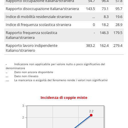
Rapporto occupazione italiana/straniera
54.7
96.4
57.8
Rapporto disoccupazione italiana/straniera
143.5
73.1
95.7
Indice di mobilità residenziale straniera
...
8.3
19.6
Indice di frequenza scolastica straniera
0
18.2
28.9
Rapporto frequenza scolastica
-
146.3
179.5
italiana/straniera
Rapporto lavoro indipendente
383.2
162.4
279.4
italiano/straniero
-
Indicatore non applicabile per valore nullo o poco significativo del
denominatore
..
Dato non ancora disponibile
...
Dato non rilevato
....
La mancanza o esiguità del fenomeno rende i valori non significativi
Incidenza di coppie miste
3
2.2
2