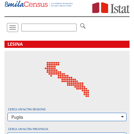
Vai
direttamente
a:
Contenuto
Ricerca
Toggle
navigation
.
LESINA
CERCA UN'ALTRA REGIONE
Puglia
CERCA UN'ALTRA PROVINCIA