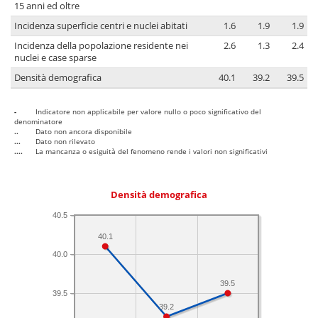
15 anni ed oltre
Incidenza superficie centri e nuclei abitati
1.6
1.9
1.9
Incidenza della popolazione residente nei
2.6
1.3
2.4
nuclei e case sparse
Densità demografica
40.1
39.2
39.5
-
Indicatore non applicabile per valore nullo o poco significativo del
denominatore
..
Dato non ancora disponibile
...
Dato non rilevato
....
La mancanza o esiguità del fenomeno rende i valori non significativi
Densità demografica
40.5
40.1
40.0
39.5
39.5
39.2