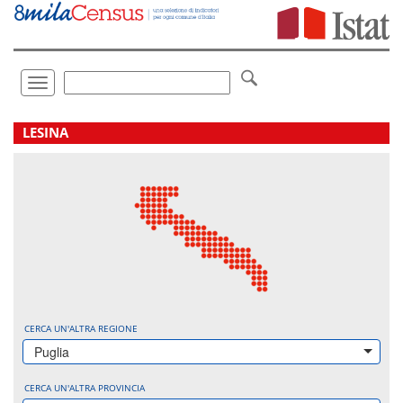
Vai
direttamente
a:
Contenuto
Ricerca
Toggle
navigation
.
LESINA
CERCA UN'ALTRA REGIONE
Puglia
CERCA UN'ALTRA PROVINCIA