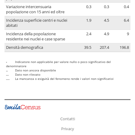
Variazione intercensuaria
0.3
0.3
0.4
popolazione con 15 anni ed oltre
Incidenza superficie centri e nuclei
1.9
4.5
6.4
abitati
Incidenza della popolazione
2.4
4.9
9
residente nei nuclei e case sparse
Densità demografica
39.5
207.4
196.8
-
Indicatore non applicabile per valore nullo o poco significativo del
denominatore
..
Dato non ancora disponibile
...
Dato non rilevato
....
La mancanza o esiguità del fenomeno rende i valori non significativi
Contatti
Privacy