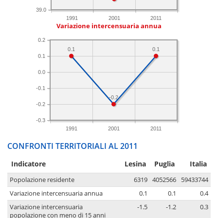
39.0
1991
2001
2011
Variazione intercensuaria annua
0.2
0.1
0.1
0.1
0.0
-0.1
-0.2
-0.2
-0.3
1991
2001
2011
CONFRONTI TERRITORIALI AL 2011
Indicatore
Lesina
Puglia
Italia
Popolazione residente
6319
4052566
59433744
Variazione intercensuaria annua
0.1
0.1
0.4
Variazione intercensuaria
-1.5
-1.2
0.3
popolazione con meno di 15 anni