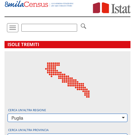
Vai
direttamente
a:
Contenuto
Ricerca
Toggle
navigation
.
ISOLE TREMITI
CERCA UN'ALTRA REGIONE
Puglia
CERCA UN'ALTRA PROVINCIA