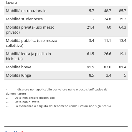
lavoro
Mobilità occupazionale
5.7
48.7
85.7
Mobilità studentesca
-
24.8
35.2
Mobilità privata (uso mezzo
21.4
60
64.3
privato)
Mobilità pubblica (uso mezzo
3.4
11.1
13.4
collettivo)
Mobilità lenta (a piedi o in
61.5
26.6
19.1
bicicletta)
Mobilità breve
91.5
87.6
81.4
Mobilità lunga
8.5
3.4
5
-
Indicatore non applicabile per valore nullo o poco significativo del
denominatore
..
Dato non ancora disponibile
...
Dato non rilevato
....
La mancanza o esiguità del fenomeno rende i valori non significativi