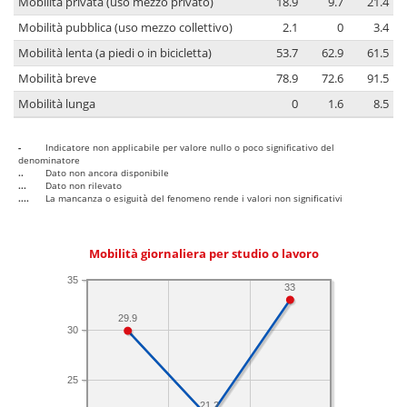
Mobilità privata (uso mezzo privato)
18.9
9.7
21.4
Mobilità pubblica (uso mezzo collettivo)
2.1
0
3.4
Mobilità lenta (a piedi o in bicicletta)
53.7
62.9
61.5
Mobilità breve
78.9
72.6
91.5
Mobilità lunga
0
1.6
8.5
-
Indicatore non applicabile per valore nullo o poco significativo del
denominatore
..
Dato non ancora disponibile
...
Dato non rilevato
....
La mancanza o esiguità del fenomeno rende i valori non significativi
Mobilità giornaliera per studio o lavoro
35
33
29.9
30
25
21.2