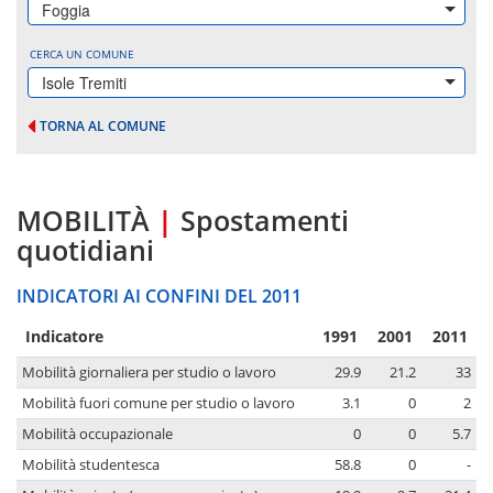
Foggia
CERCA UN COMUNE
Isole Tremiti
TORNA AL COMUNE
MOBILITÀ
|
Spostamenti
quotidiani
INDICATORI AI CONFINI DEL 2011
Indicatore
1991
2001
2011
Mobilità giornaliera per studio o lavoro
29.9
21.2
33
Mobilità fuori comune per studio o lavoro
3.1
0
2
Mobilità occupazionale
0
0
5.7
Mobilità studentesca
58.8
0
-