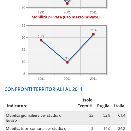
20
1991
2001
2011
Mobilità privata (uso mezzo privato)
25
21.4
18.9
20
15
9.7
10
5
1991
2001
2011
CONFRONTI TERRITORIALI AL 2011
Isole
Indicatore
Tremiti
Puglia
Italia
Mobilità giornaliera per studio o
33
52.9
61.4
lavoro
Mobilità fuori comune per studio o
2
14.6
24.2