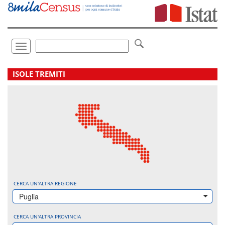
Vai
direttamente
a:
Contenuto
Ricerca
Toggle
navigation
.
ISOLE TREMITI
CERCA UN'ALTRA REGIONE
Puglia
CERCA UN'ALTRA PROVINCIA