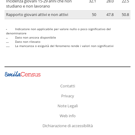
Incidenza giovani 15-29 anni che non
32.1
28.0
22.5
studiano e non lavorano
Rapporto giovani attivi e non attivi
50
47.8
50.8
-
Indicatore non applicabile per valore nullo o poco significativo del
denominatore
..
Dato non ancora disponibile
...
Dato non rilevato
....
La mancanza o esiguità del fenomeno rende i valori non significativi
Contatti
Privacy
Note Legali
Web info
Dichiarazione di accessibilità