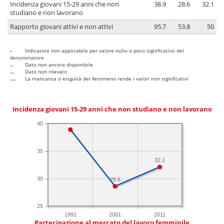
Incidenza giovani 15-29 anni che non
38.9
28.6
32.1
studiano e non lavorano
Rapporto giovani attivi e non attivi
95.7
53.8
50
-
Indicatore non applicabile per valore nullo o poco significativo del
denominatore
..
Dato non ancora disponibile
...
Dato non rilevato
....
La mancanza o esiguità del fenomeno rende i valori non significativi
Incidenza giovani 15-29 anni che non studiano e non lavorano
40
35
32.1
30
28.6
25
1991
2001
2011
Partecipazione al mercato del lavoro femminile