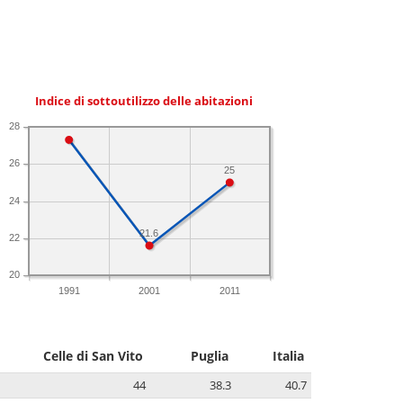
Indice di sottoutilizzo delle abitazioni
28
26
25
24
21.6
22
20
1991
2001
2011
Celle di San Vito
Puglia
Italia
44
38.3
40.7