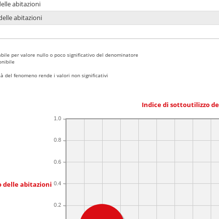
delle abitazioni
delle abitazioni
bile per valore nullo o poco significativo del denominatore
nibile
 del fenomeno rende i valori non significativi
Indice di sottoutilizzo d
1.0
0.8
0.6
 delle abitazioni
0.4
0.2