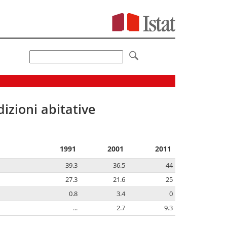
izioni abitative
1991
2001
2011
39.3
36.5
44
27.3
21.6
25
0.8
3.4
0
...
2.7
9.3