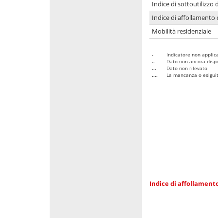
Indice di sottoutilizzo 
Indice di affollamento 
Mobilità residenziale
-
Indicatore non applica
..
Dato non ancora dispo
...
Dato non rilevato
....
La mancanza o esiguità
Indice di affollamento