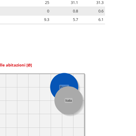
25
31.1
31.3
0
0.8
0.6
9.3
5.7
6.1
elle abitazioni
[Ø]
Puglia
Italia