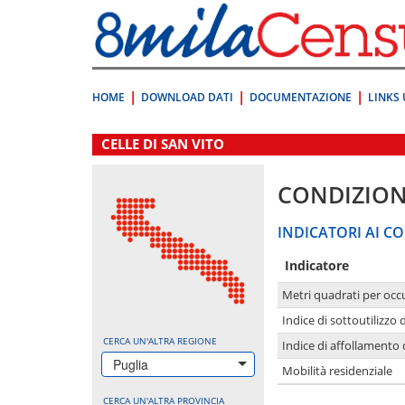
Vai
direttamente
a:
Contenuto
Ricerca
HOME
DOWNLOAD DATI
DOCUMENTAZIONE
LINKS 
.
CELLE DI SAN VITO
CONDIZION
INDICATORI AI CO
Indicatore
Metri quadrati per occ
Indice di sottoutilizzo 
CERCA UN'ALTRA REGIONE
Indice di affollamento 
Puglia
Mobilità residenziale
CERCA UN'ALTRA PROVINCIA