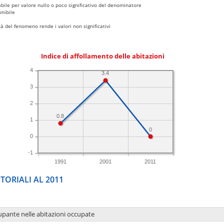
bile per valore nullo o poco significativo del denominatore
nibile
 del fenomeno rende i valori non significativi
Indice di affollamento delle abitazioni
4
3.4
3
2
0.8
1
0
0
-1
1991
2001
2011
TORIALI AL 2011
upante nelle abitazioni occupate