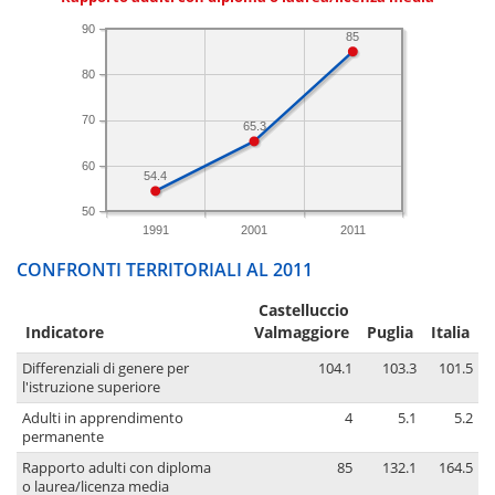
90
85
80
70
65.3
60
54.4
50
1991
2001
2011
CONFRONTI TERRITORIALI AL 2011
Castelluccio
Indicatore
Valmaggiore
Puglia
Italia
Differenziali di genere per
104.1
103.3
101.5
l'istruzione superiore
Adulti in apprendimento
4
5.1
5.2
permanente
Rapporto adulti con diploma
85
132.1
164.5
o laurea/licenza media