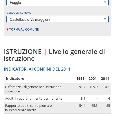
Foggia
CERCA UN COMUNE
Castelluccio Valmaggiore
TORNA AL COMUNE
ISTRUZIONE
|
Livello generale di
istruzione
INDICATORI AI CONFINI DEL 2011
Indicatore
1991
2001
2011
Differenziali di genere per l'istruzione
91.7
109.9
104.1
superiore
Adulti in apprendimento permanente
3.1
4
4
Rapporto adulti con diploma o
54.4
65.3
85
laurea/licenza media