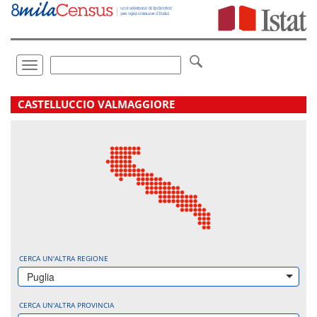
Vai
direttamente
a:
Contenuto
Ricerca
Toggle
navigation
.
CASTELLUCCIO VALMAGGIORE
CERCA UN'ALTRA REGIONE
Puglia
CERCA UN'ALTRA PROVINCIA