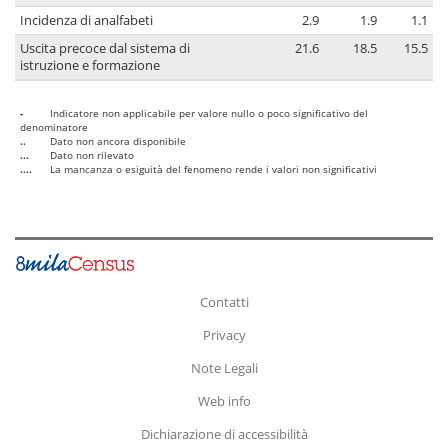
Incidenza di analfabeti
2.9
1.9
1.1
Uscita precoce dal sistema di
21.6
18.5
15.5
istruzione e formazione
-
Indicatore non applicabile per valore nullo o poco significativo del
denominatore
..
Dato non ancora disponibile
...
Dato non rilevato
....
La mancanza o esiguità del fenomeno rende i valori non significativi
Contatti
Privacy
Note Legali
Web info
Dichiarazione di accessibilità