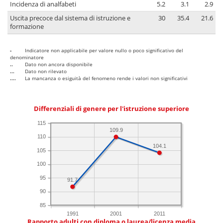
Incidenza di analfabeti
5.2
3.1
2.9
Uscita precoce dal sistema di istruzione e
30
35.4
21.6
formazione
-
Indicatore non applicabile per valore nullo o poco significativo del
denominatore
..
Dato non ancora disponibile
...
Dato non rilevato
....
La mancanza o esiguità del fenomeno rende i valori non significativi
Differenziali di genere per l'istruzione superiore
115
109.9
110
104.1
105
100
95
91.7
90
85
1991
2001
2011
Rapporto adulti con diploma o laurea/licenza media