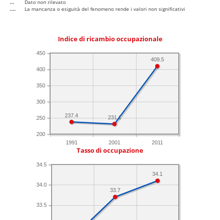
...
Dato non rilevato
....
La mancanza o esiguità del fenomeno rende i valori non significativi
Indice di ricambio occupazionale
450
409.5
400
350
300
237.4
231.1
250
200
1991
2001
2011
Tasso di occupazione
34.5
34.1
34.0
33.7
33.5