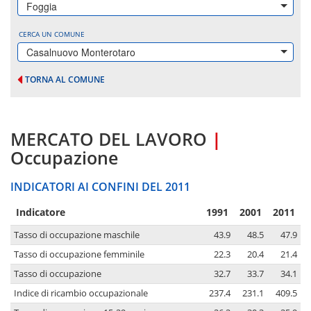
Foggia
CERCA UN COMUNE
Casalnuovo Monterotaro
TORNA AL COMUNE
MERCATO DEL LAVORO
|
Occupazione
INDICATORI AI CONFINI DEL 2011
Indicatore
1991
2001
2011
Tasso di occupazione maschile
43.9
48.5
47.9
Tasso di occupazione femminile
22.3
20.4
21.4
Tasso di occupazione
32.7
33.7
34.1
Indice di ricambio occupazionale
237.4
231.1
409.5