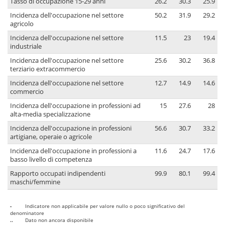
Tasso di occupazione 15-29 anni
26.2
30.3
25.9
Incidenza dell'occupazione nel settore
50.2
31.9
29.2
agricolo
Incidenza dell'occupazione nel settore
11.5
23
19.4
industriale
Incidenza dell'occupazione nel settore
25.6
30.2
36.8
terziario extracommercio
Incidenza dell'occupazione nel settore
12.7
14.9
14.6
commercio
Incidenza dell'occupazione in professioni ad
15
27.6
28
alta-media specializzazione
Incidenza dell'occupazione in professioni
56.6
30.7
33.2
artigiane, operaie o agricole
Incidenza dell'occupazione in professioni a
11.6
24.7
17.6
basso livello di competenza
Rapporto occupati indipendenti
99.9
80.1
99.4
maschi/femmine
-
Indicatore non applicabile per valore nullo o poco significativo del
denominatore
..
Dato non ancora disponibile