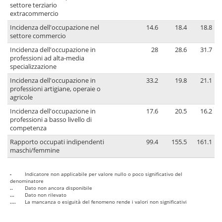
settore terziario
extracommercio
Incidenza dell'occupazione nel
14.6
18.4
18.8
settore commercio
Incidenza dell'occupazione in
28
28.6
31.7
professioni ad alta-media
specializzazione
Incidenza dell'occupazione in
33.2
19.8
21.1
professioni artigiane, operaie o
agricole
Incidenza dell'occupazione in
17.6
20.5
16.2
professioni a basso livello di
competenza
Rapporto occupati indipendenti
99.4
155.5
161.1
maschi/femmine
-
Indicatore non applicabile per valore nullo o poco significativo del
denominatore
..
Dato non ancora disponibile
...
Dato non rilevato
....
La mancanza o esiguità del fenomeno rende i valori non significativi