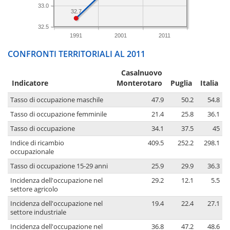
33.0
32.7
32.5
1991
2001
2011
CONFRONTI TERRITORIALI AL 2011
Casalnuovo
Indicatore
Monterotaro
Puglia
Italia
Tasso di occupazione maschile
47.9
50.2
54.8
Tasso di occupazione femminile
21.4
25.8
36.1
Tasso di occupazione
34.1
37.5
45
Indice di ricambio
409.5
252.2
298.1
occupazionale
Tasso di occupazione 15-29 anni
25.9
29.9
36.3
Incidenza dell'occupazione nel
29.2
12.1
5.5
settore agricolo
Incidenza dell'occupazione nel
19.4
22.4
27.1
settore industriale
Incidenza dell'occupazione nel
36.8
47.2
48.6