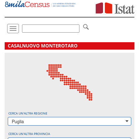
Vai
direttamente
a:
Contenuto
Ricerca
Toggle
navigation
.
CASALNUOVO MONTEROTARO
CERCA UN'ALTRA REGIONE
Puglia
CERCA UN'ALTRA PROVINCIA