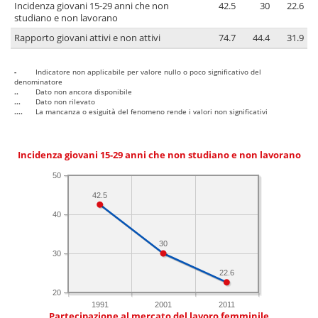
Incidenza giovani 15-29 anni che non
42.5
30
22.6
studiano e non lavorano
Rapporto giovani attivi e non attivi
74.7
44.4
31.9
-
Indicatore non applicabile per valore nullo o poco significativo del
denominatore
..
Dato non ancora disponibile
...
Dato non rilevato
....
La mancanza o esiguità del fenomeno rende i valori non significativi
Incidenza giovani 15-29 anni che non studiano e non lavorano
50
42.5
40
30
30
22.6
20
1991
2001
2011
Partecipazione al mercato del lavoro femminile