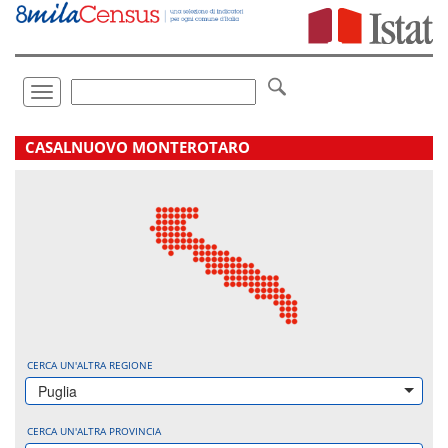
Vai
direttamente
a:
Contenuto
Ricerca
Toggle
navigation
.
CASALNUOVO MONTEROTARO
CERCA UN'ALTRA REGIONE
Puglia
CERCA UN'ALTRA PROVINCIA