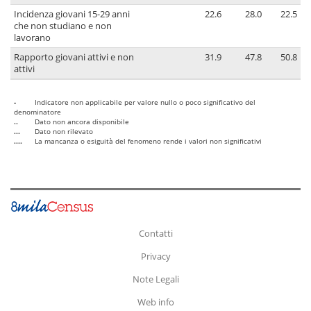
Incidenza giovani 15-29 anni
22.6
28.0
22.5
che non studiano e non
lavorano
Rapporto giovani attivi e non
31.9
47.8
50.8
attivi
-
Indicatore non applicabile per valore nullo o poco significativo del
denominatore
..
Dato non ancora disponibile
...
Dato non rilevato
....
La mancanza o esiguità del fenomeno rende i valori non significativi
Contatti
Privacy
Note Legali
Web info