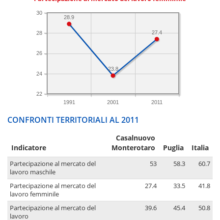
30
28.9
27.4
28
26
23.8
24
22
1991
2001
2011
CONFRONTI TERRITORIALI AL 2011
Casalnuovo
Indicatore
Monterotaro
Puglia
Italia
Partecipazione al mercato del
53
58.3
60.7
lavoro maschile
Partecipazione al mercato del
27.4
33.5
41.8
lavoro femminile
Partecipazione al mercato del
39.6
45.4
50.8
lavoro