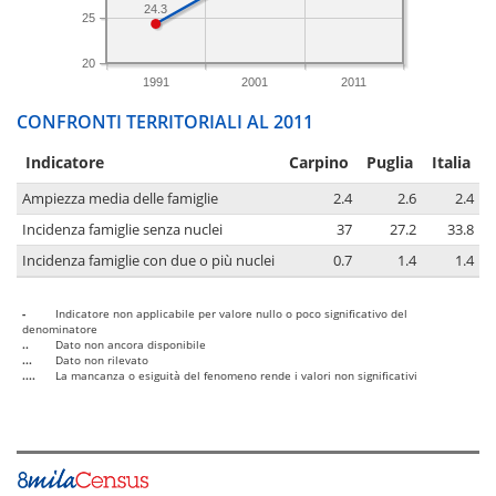
24.3
25
20
1991
2001
2011
CONFRONTI TERRITORIALI AL 2011
Indicatore
Carpino
Puglia
Italia
Ampiezza media delle famiglie
2.4
2.6
2.4
Incidenza famiglie senza nuclei
37
27.2
33.8
Incidenza famiglie con due o più nuclei
0.7
1.4
1.4
-
Indicatore non applicabile per valore nullo o poco significativo del
denominatore
..
Dato non ancora disponibile
...
Dato non rilevato
....
La mancanza o esiguità del fenomeno rende i valori non significativi