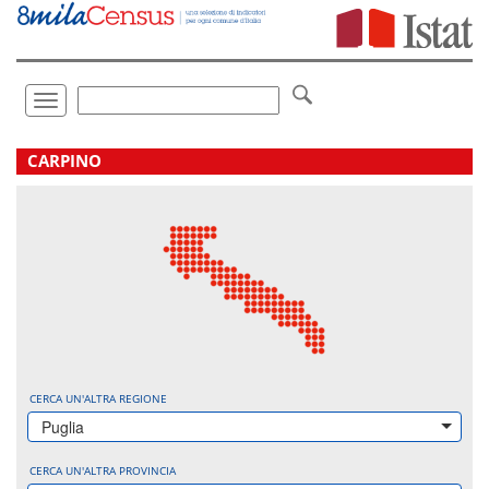
Vai
direttamente
a:
Contenuto
Ricerca
Toggle
navigation
.
CARPINO
CERCA UN'ALTRA REGIONE
Puglia
CERCA UN'ALTRA PROVINCIA