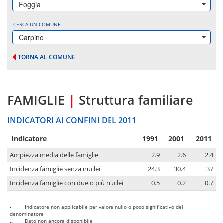
Foggia
CERCA UN COMUNE
Carpino
TORNA AL COMUNE
FAMIGLIE
|
Struttura familiare
INDICATORI AI CONFINI DEL 2011
Indicatore
1991
2001
2011
Ampiezza media delle famiglie
2.9
2.6
2.4
Incidenza famiglie senza nuclei
24.3
30.4
37
Incidenza famiglie con due o più nuclei
0.5
0.2
0.7
-
Indicatore non applicabile per valore nullo o poco significativo del
denominatore
..
Dato non ancora disponibile