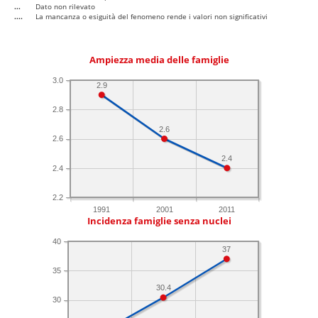
...
Dato non rilevato
....
La mancanza o esiguità del fenomeno rende i valori non significativi
Ampiezza media delle famiglie
3.0
2.9
2.8
2.6
2.6
2.4
2.4
2.2
1991
2001
2011
Incidenza famiglie senza nuclei
40
37
35
30.4
30