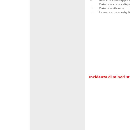
..
Dato non ancora dispo
...
Dato non rilevato
....
La mancanza o esiguità
Incidenza di minori st