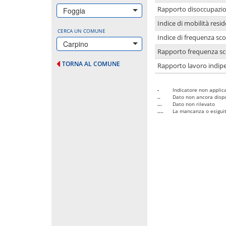
Rapporto disoccupazion
Foggia
Indice di mobilità resid
CERCA UN COMUNE
Indice di frequenza sco
Carpino
Rapporto frequenza sco
TORNA AL COMUNE
Rapporto lavoro indipe
-
Indicatore non applica
..
Dato non ancora dispo
...
Dato non rilevato
....
La mancanza o esiguità