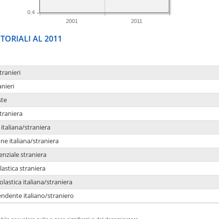
0.4
2001
2011
TORIALI AL 2011
tranieri
anieri
ste
traniera
taliana/straniera
e italiana/straniera
enziale straniera
lastica straniera
lastica italiana/straniera
ndente italiano/straniero
bile per valore nullo o poco significativo del denominatore