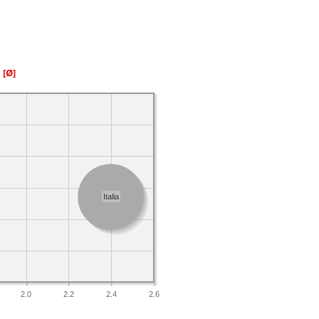
a
[Ø]
Italia
2.0
2.2
2.4
2.6