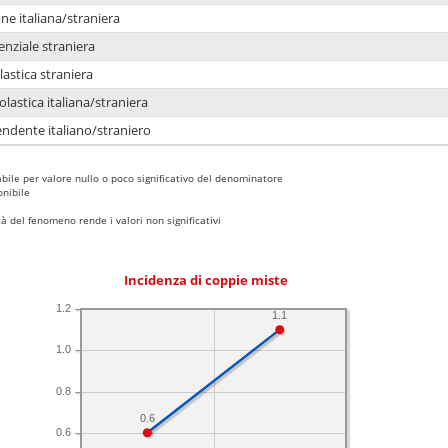
e italiana/straniera
enziale straniera
lastica straniera
lastica italiana/straniera
ndente italiano/straniero
bile per valore nullo o poco significativo del denominatore
nibile
 del fenomeno rende i valori non significativi
Incidenza di coppie miste
1.2
1.1
1.0
0.8
0.6
0.6