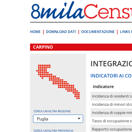
Vai
direttamente
a:
Contenuto
Ricerca
HOME
DOWNLOAD DATI
DOCUMENTAZIONE
LINKS 
.
CARPINO
INTEGRAZI
INDICATORI AI CO
Indicatore
Incidenza di residenti s
Incidenza di minori str
CERCA UN'ALTRA REGIONE
Incidenza di coppie mi
Puglia
Tasso di occupazione s
Rapporto occupazione i
CERCA UN'ALTRA PROVINCIA