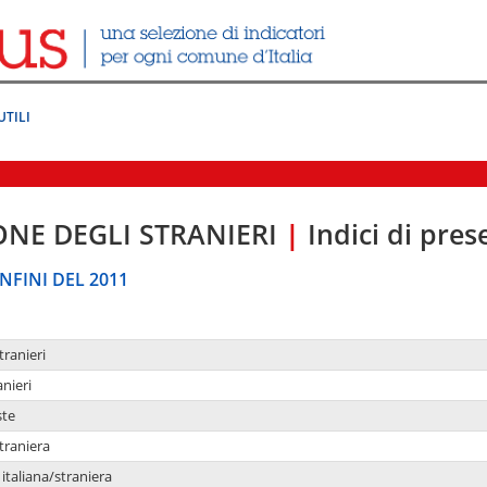
UTILI
ONE DEGLI STRANIERI
|
Indici di pre
NFINI DEL 2011
tranieri
anieri
ste
traniera
taliana/straniera