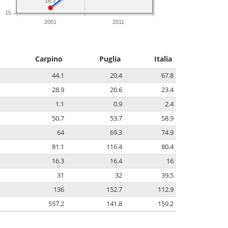
16.3
15
2001
2011
Carpino
Puglia
Italia
44.1
20.4
67.8
28.9
20.6
23.4
1.1
0.9
2.4
50.7
53.7
58.9
64
69.3
74.9
81.1
116.4
80.4
16.3
16.4
16
31
32
39.5
136
152.7
112.9
557.2
141.8
159.2