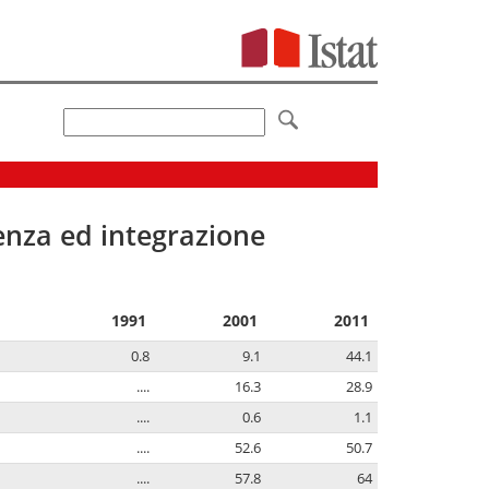
senza ed integrazione
1991
2001
2011
0.8
9.1
44.1
....
16.3
28.9
....
0.6
1.1
....
52.6
50.7
....
57.8
64