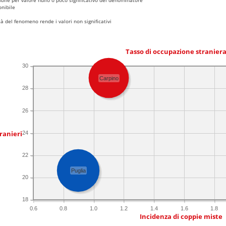
nibile
 del fenomeno rende i valori non significativi
Tasso di occupazione stranier
30
Carpino
28
26
ranieri
24
22
Puglia
20
18
0.6
0.8
1.0
1.2
1.4
1.6
1.8
Incidenza di coppie miste