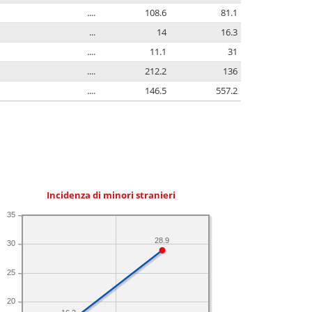
....
108.6
81.1
...
14
16.3
....
11.1
31
....
212.2
136
....
146.5
557.2
Incidenza di minori stranieri
35
28.9
30
25
20