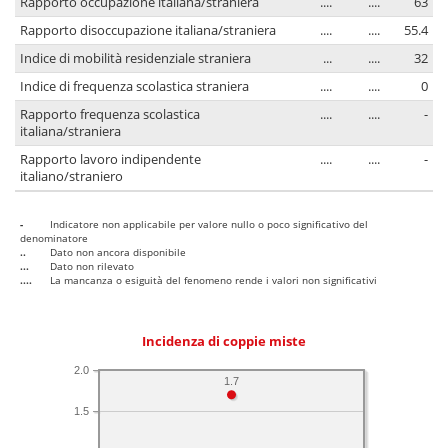
Rapporto occupazione italiana/straniera
....
....
63
Rapporto disoccupazione italiana/straniera
....
....
55.4
Indice di mobilità residenziale straniera
...
....
32
Indice di frequenza scolastica straniera
....
....
0
Rapporto frequenza scolastica
....
....
-
italiana/straniera
Rapporto lavoro indipendente
....
....
-
italiano/straniero
-
Indicatore non applicabile per valore nullo o poco significativo del
denominatore
..
Dato non ancora disponibile
...
Dato non rilevato
....
La mancanza o esiguità del fenomeno rende i valori non significativi
Incidenza di coppie miste
2.0
1.7
1.5