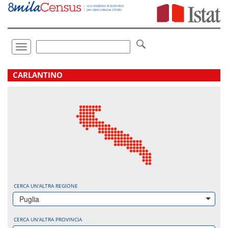
Vai
direttamente
a:
Contenuto
Ricerca
Toggle
navigation
.
CARLANTINO
CERCA UN'ALTRA REGIONE
Puglia
CERCA UN'ALTRA PROVINCIA