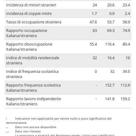
Incidenza di minori stranieri
24
20.6
23.4
Incidenza di coppie miste
1.7
0.9
2.4
Tasso di occupazione straniera
47.6
53.7
58.9
Rapporto occupazione
63
69.3
74.9
italiana/straniera
Rapporto disoccupazione
55.4
116.4
80.4
italiana/straniera
Indice di mobilità residenziale
32
16.4
16
straniera
Indice di frequenza scolastica
0
32
39.5
straniera
Rapporto frequenza scolastica
-
152.7
112.9
italiana/straniera
Rapporto lavoro indipendente
-
141.8
159.2
italiano/straniero
-
Indicatore non applicabile per valore nullo o poco significativo del
denominatore
..
Dato non ancora disponibile
...
Dato non rilevato
....
La mancanza o esiguità del fenomeno rende i valori non significativi