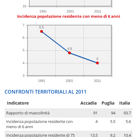
10
1991
2001
2011
Incidenza popolazione residente con meno di 6 anni
7
6.5
6
4.8
5
4
4
3
1991
2001
2011
CONFRONTI TERRITORIALI AL 2011
Indicatore
Accadia
Puglia
Italia
Rapporto di mascolinità
91
94
93.7
Incidenza popolazione residente con
4
5.5
5.6
meno di 6 anni
Incidenza popolazione residente di 75
13.5
9.2
10.4