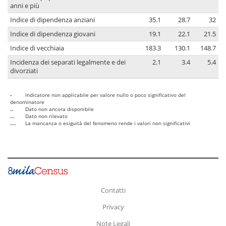
anni e più
Indice di dipendenza anziani
35.1
28.7
32
Indice di dipendenza giovani
19.1
22.1
21.5
Indice di vecchiaia
183.3
130.1
148.7
Incidenza dei separati legalmente e dei
2.1
3.4
5.4
divorziati
-
Indicatore non applicabile per valore nullo o poco significativo del
denominatore
..
Dato non ancora disponibile
...
Dato non rilevato
....
La mancanza o esiguità del fenomeno rende i valori non significativi
Contatti
Privacy
Note Legali