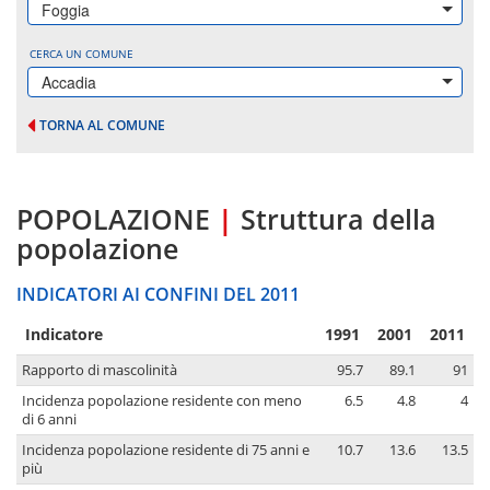
Foggia
CERCA UN COMUNE
Accadia
TORNA AL COMUNE
POPOLAZIONE
|
Struttura della
popolazione
INDICATORI AI CONFINI DEL 2011
Indicatore
1991
2001
2011
Rapporto di mascolinità
95.7
89.1
91
Incidenza popolazione residente con meno
6.5
4.8
4
di 6 anni
Incidenza popolazione residente di 75 anni e
10.7
13.6
13.5
più