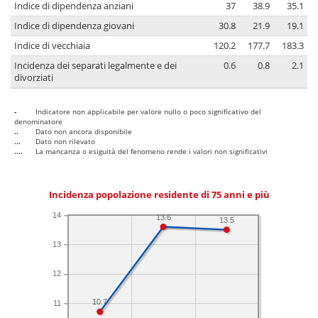
Indice di dipendenza anziani
37
38.9
35.1
Indice di dipendenza giovani
30.8
21.9
19.1
Indice di vecchiaia
120.2
177.7
183.3
Incidenza dei separati legalmente e dei
0.6
0.8
2.1
divorziati
-
Indicatore non applicabile per valore nullo o poco significativo del
denominatore
..
Dato non ancora disponibile
...
Dato non rilevato
....
La mancanza o esiguità del fenomeno rende i valori non significativi
Incidenza popolazione residente di 75 anni e più
14
13.6
13.5
13
12
10.7
11