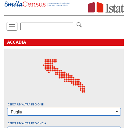
Vai
direttamente
a:
Contenuto
Ricerca
Toggle
navigation
.
ACCADIA
CERCA UN'ALTRA REGIONE
Puglia
CERCA UN'ALTRA PROVINCIA