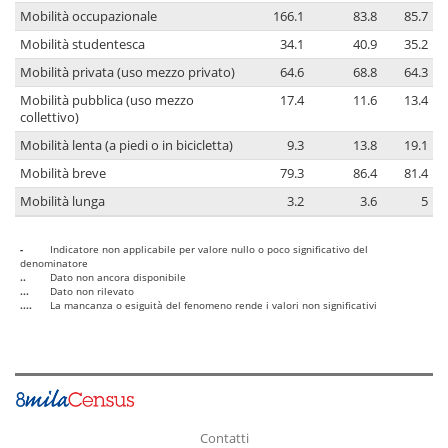
Mobilità occupazionale
166.1
83.8
85.7
Mobilità studentesca
34.1
40.9
35.2
Mobilità privata (uso mezzo privato)
64.6
68.8
64.3
Mobilità pubblica (uso mezzo
17.4
11.6
13.4
collettivo)
Mobilità lenta (a piedi o in bicicletta)
9.3
13.8
19.1
Mobilità breve
79.3
86.4
81.4
Mobilità lunga
3.2
3.6
5
-
Indicatore non applicabile per valore nullo o poco significativo del
denominatore
..
Dato non ancora disponibile
...
Dato non rilevato
....
La mancanza o esiguità del fenomeno rende i valori non significativi
Contatti