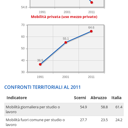
54.8
1991
2001
2011
Mobilità privata (uso mezzo privato)
70
64.6
60
55.1
50
40
36.5
30
1991
2001
2011
CONFRONTI TERRITORIALI AL 2011
Indicatore
Scerni
Abruzzo
Italia
Mobilità giornaliera per studio o
54.9
58.8
61.4
lavoro
Mobilità fuori comune per studio o
27.7
23.5
24.2
lavoro