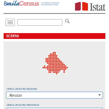
Vai
direttamente
a:
Contenuto
Ricerca
Toggle
navigation
.
SCERNI
CERCA UN'ALTRA REGIONE
Abruzzo
CERCA UN'ALTRA PROVINCIA