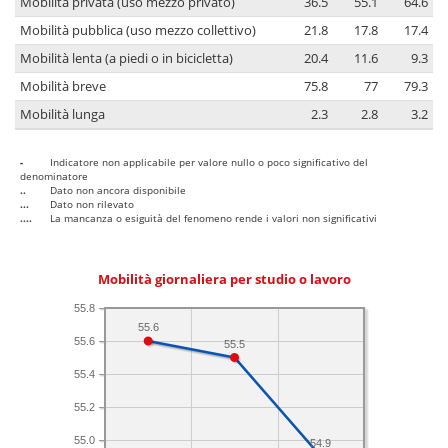
Mobilità privata (uso mezzo privato)
36.5
55.1
64.6
Mobilità pubblica (uso mezzo collettivo)
21.8
17.8
17.4
Mobilità lenta (a piedi o in bicicletta)
20.4
11.6
9.3
Mobilità breve
75.8
77
79.3
Mobilità lunga
2.3
2.8
3.2
-
Indicatore non applicabile per valore nullo o poco significativo del
denominatore
..
Dato non ancora disponibile
...
Dato non rilevato
....
La mancanza o esiguità del fenomeno rende i valori non significativi
Mobilità giornaliera per studio o lavoro
55.8
55.6
55.6
55.5
55.4
55.2
55.0
54.9