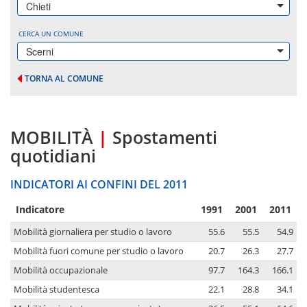
Chieti
CERCA UN COMUNE
Scerni
TORNA AL COMUNE
MOBILITÀ
|
Spostamenti
quotidiani
INDICATORI AI CONFINI DEL 2011
Indicatore
1991
2001
2011
Mobilità giornaliera per studio o lavoro
55.6
55.5
54.9
Mobilità fuori comune per studio o lavoro
20.7
26.3
27.7
Mobilità occupazionale
97.7
164.3
166.1
Mobilità studentesca
22.1
28.8
34.1