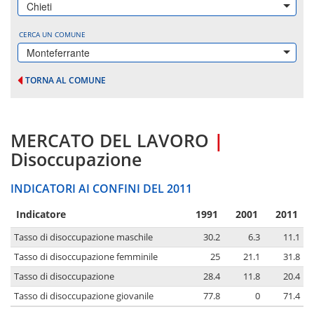
Chieti
CERCA UN COMUNE
Monteferrante
TORNA AL COMUNE
MERCATO DEL LAVORO
|
Disoccupazione
INDICATORI AI CONFINI DEL 2011
Indicatore
1991
2001
2011
Tasso di disoccupazione maschile
30.2
6.3
11.1
Tasso di disoccupazione femminile
25
21.1
31.8
Tasso di disoccupazione
28.4
11.8
20.4
Tasso di disoccupazione giovanile
77.8
0
71.4