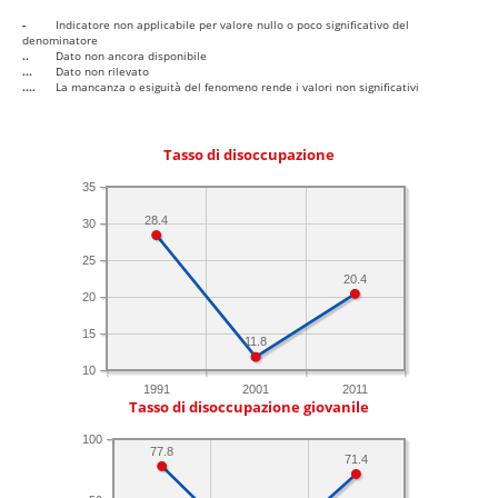
-
Indicatore non applicabile per valore nullo o poco significativo del
denominatore
..
Dato non ancora disponibile
...
Dato non rilevato
....
La mancanza o esiguità del fenomeno rende i valori non significativi
Tasso di disoccupazione
35
28.4
30
25
20.4
20
15
11.8
10
1991
2001
2011
Tasso di disoccupazione giovanile
100
77.8
71.4