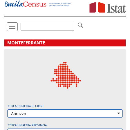
Vai
direttamente
a:
Contenuto
Ricerca
Toggle
navigation
.
MONTEFERRANTE
CERCA UN'ALTRA REGIONE
Abruzzo
CERCA UN'ALTRA PROVINCIA