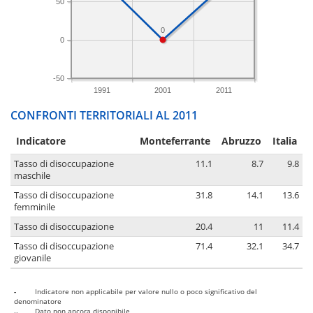
50
0
0
-50
1991
2001
2011
CONFRONTI TERRITORIALI AL 2011
Indicatore
Monteferrante
Abruzzo
Italia
Tasso di disoccupazione
11.1
8.7
9.8
maschile
Tasso di disoccupazione
31.8
14.1
13.6
femminile
Tasso di disoccupazione
20.4
11
11.4
Tasso di disoccupazione
71.4
32.1
34.7
giovanile
-
Indicatore non applicabile per valore nullo o poco significativo del
denominatore
..
Dato non ancora disponibile