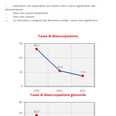
-
Indicatore non applicabile per valore nullo o poco significativo del
denominatore
..
Dato non ancora disponibile
...
Dato non rilevato
....
La mancanza o esiguità del fenomeno rende i valori non significativi
Tasso di disoccupazione
30
26.2
20
10.9
10
7.3
0
1991
2001
2011
Tasso di disoccupazione giovanile
80
55.9
60