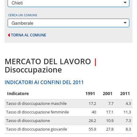
Chieti
CERCA UN COMUNE
Gamberale
TORNA AL COMUNE
MERCATO DEL LAVORO
|
Disoccupazione
INDICATORI AI CONFINI DEL 2011
Indicatore
1991
2001
2011
Tasso di disoccupazione maschile
17.2
7.7
4.3
Tasso di disoccupazione femminile
40
17.1
11.3
Tasso di disoccupazione
26.2
10.9
7.3
Tasso di disoccupazione giovanile
55.9
27.8
8.3