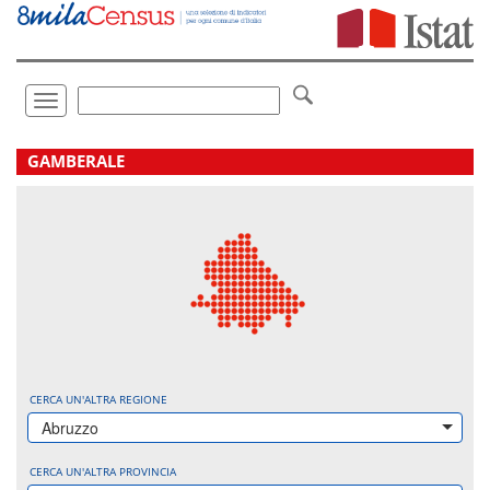
Vai
direttamente
a:
Contenuto
Ricerca
Toggle
navigation
.
GAMBERALE
CERCA UN'ALTRA REGIONE
Abruzzo
CERCA UN'ALTRA PROVINCIA