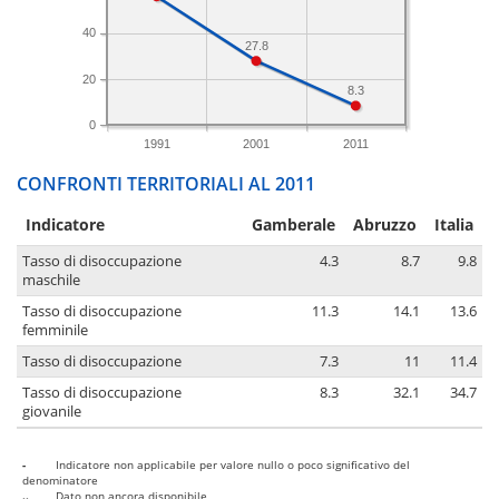
40
27.8
20
8.3
0
1991
2001
2011
CONFRONTI TERRITORIALI AL 2011
Indicatore
Gamberale
Abruzzo
Italia
Tasso di disoccupazione
4.3
8.7
9.8
maschile
Tasso di disoccupazione
11.3
14.1
13.6
femminile
Tasso di disoccupazione
7.3
11
11.4
Tasso di disoccupazione
8.3
32.1
34.7
giovanile
-
Indicatore non applicabile per valore nullo o poco significativo del
denominatore
..
Dato non ancora disponibile