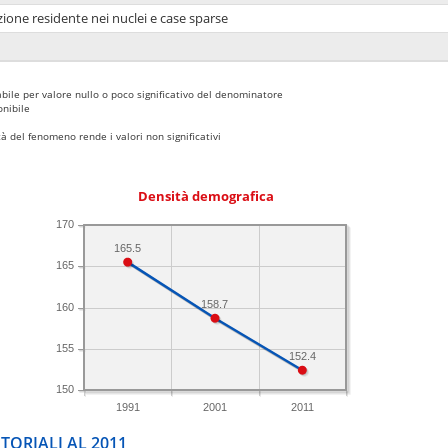
ione residente nei nuclei e case sparse
bile per valore nullo o poco significativo del denominatore
nibile
 del fenomeno rende i valori non significativi
Densità demografica
170
165.5
165
158.7
160
155
152.4
150
1991
2001
2011
TORIALI AL 2011