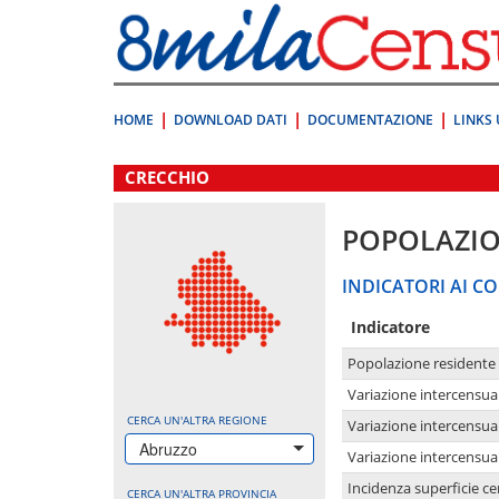
Vai
direttamente
a:
Contenuto
Ricerca
HOME
DOWNLOAD DATI
DOCUMENTAZIONE
LINKS 
.
CRECCHIO
POPOLAZI
INDICATORI AI CO
Indicatore
Popolazione residente
Variazione intercensua
CERCA UN'ALTRA REGIONE
Variazione intercensua
Abruzzo
Variazione intercensua
Incidenza superficie cen
CERCA UN'ALTRA PROVINCIA