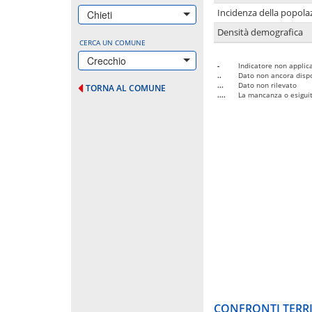
Incidenza della popolaz
Chieti
Densità demografica
CERCA UN COMUNE
Crecchio
-
Indicatore non applica
..
Dato non ancora dispo
...
Dato non rilevato
TORNA AL COMUNE
....
La mancanza o esiguità
CONFRONTI TERRI