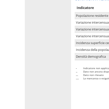
Indicatore
Popolazione residente
Variazione intercensua
Variazione intercensua
Variazione intercensua
Incidenza superficie cen
Incidenza della popolaz
Densità demografica
-
Indicatore non applica
..
Dato non ancora dispo
...
Dato non rilevato
....
La mancanza o esiguità