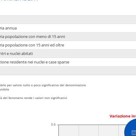
ria annua
ria popolazione con meno di 15 anni
ria popolazione con 15 anni ed oltre
tri e nuclei abitati
ione residente nei nuclei e case sparse
bile per valore nullo o poco significativo del denominatore
nibile
 del fenomeno rende i valori non significativi
Variazione i
0.6
Ab