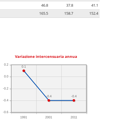
46.8
37.8
41.1
165.5
158.7
152.4
Variazione intercensuaria annua
0.2
0.1
0.0
-0.2
-0.4
-0.4
-0.4
-0.6
1991
2001
2011