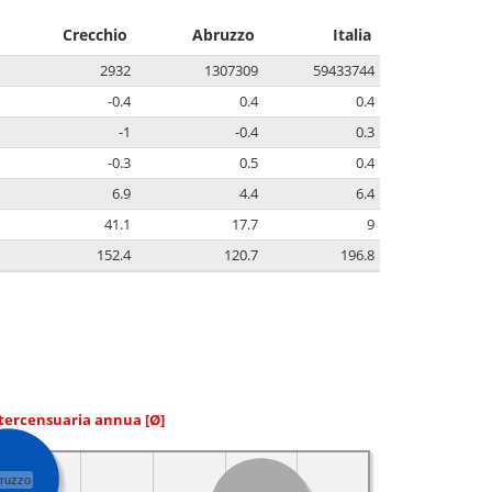
Crecchio
Abruzzo
Italia
2932
1307309
59433744
-0.4
0.4
0.4
-1
-0.4
0.3
-0.3
0.5
0.4
6.9
4.4
6.4
41.1
17.7
9
152.4
120.7
196.8
ntercensuaria annua
[Ø]
ruzzo