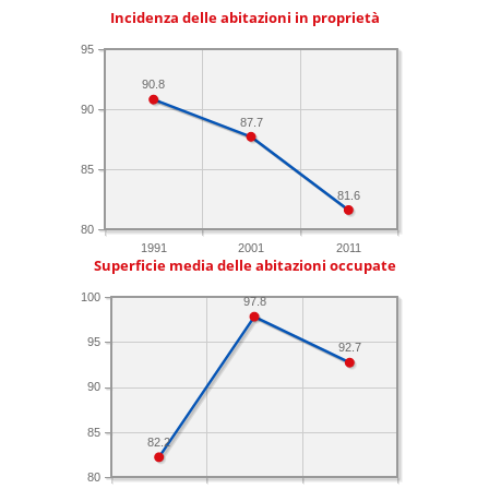
Incidenza delle abitazioni in proprietà
95
90.8
90
87.7
85
81.6
80
1991
2001
2011
Superficie media delle abitazioni occupate
100
97.8
95
92.7
90
85
82.2
80