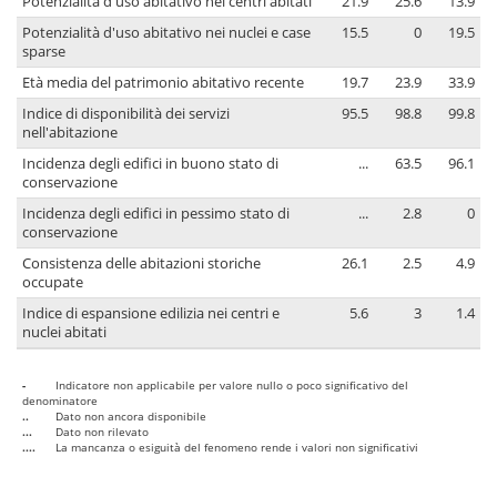
Potenzialità d'uso abitativo nei centri abitati
21.9
25.6
13.9
Potenzialità d'uso abitativo nei nuclei e case
15.5
0
19.5
sparse
Età media del patrimonio abitativo recente
19.7
23.9
33.9
Indice di disponibilità dei servizi
95.5
98.8
99.8
nell'abitazione
Incidenza degli edifici in buono stato di
...
63.5
96.1
conservazione
Incidenza degli edifici in pessimo stato di
...
2.8
0
conservazione
Consistenza delle abitazioni storiche
26.1
2.5
4.9
occupate
Indice di espansione edilizia nei centri e
5.6
3
1.4
nuclei abitati
-
Indicatore non applicabile per valore nullo o poco significativo del
denominatore
..
Dato non ancora disponibile
...
Dato non rilevato
....
La mancanza o esiguità del fenomeno rende i valori non significativi