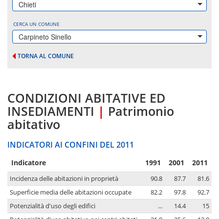
Chieti
CERCA UN COMUNE
Carpineto Sinello
TORNA AL COMUNE
CONDIZIONI ABITATIVE ED
INSEDIAMENTI
|
Patrimonio
abitativo
INDICATORI AI CONFINI DEL 2011
Indicatore
1991
2001
2011
Incidenza delle abitazioni in proprietà
90.8
87.7
81.6
Superficie media delle abitazioni occupate
82.2
97.8
92.7
Potenzialità d'uso degli edifici
...
14.4
15