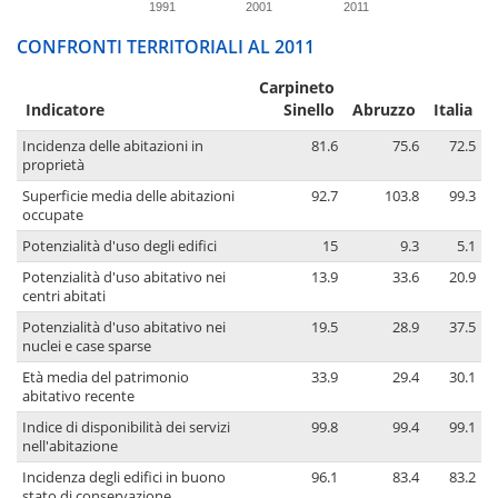
1991
2001
2011
CONFRONTI TERRITORIALI AL 2011
Carpineto
Indicatore
Sinello
Abruzzo
Italia
Incidenza delle abitazioni in
81.6
75.6
72.5
proprietà
Superficie media delle abitazioni
92.7
103.8
99.3
occupate
Potenzialità d'uso degli edifici
15
9.3
5.1
Potenzialità d'uso abitativo nei
13.9
33.6
20.9
centri abitati
Potenzialità d'uso abitativo nei
19.5
28.9
37.5
nuclei e case sparse
Età media del patrimonio
33.9
29.4
30.1
abitativo recente
Indice di disponibilità dei servizi
99.8
99.4
99.1
nell'abitazione
Incidenza degli edifici in buono
96.1
83.4
83.2
stato di conservazione