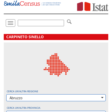
Vai
direttamente
a:
Contenuto
Ricerca
Toggle
navigation
.
CARPINETO SINELLO
CERCA UN'ALTRA REGIONE
Abruzzo
CERCA UN'ALTRA PROVINCIA