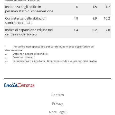
Incidenza degli edifici in
0
1.5
1.7
pessimo stato di conservazione
Consistenza delle abitazioni
4.9
8.9
10.2
storiche occupate
Indice di espansione edilizia nei
1.4
9.2
7.8
centri e nuclei abitati
-
Indicatore non applicabile per valore nullo o poco significativo del
denominatore
..
Dato non ancora disponibile
...
Dato non rilevato
....
La mancanza o esiguità del fenomeno rende i valori non significativi
Contatti
Privacy
Note Legali