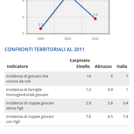
4
2.9
3
2.3
2
1991
2001
2011
CONFRONTI TERRITORIALI AL 2011
Carpineto
Indicatore
Sinello
Abruzzo
Italia
Incidenza di giovani che
14
6
7
vivono da soli
Incidenza di famiglie
1.2
0.9
1
monogenitoriali giovani
Incidenza di coppie giovani
2.9
2.6
3.4
senza figli
Incidenza di coppie giovani
7.6
6.5
7.4
con figli