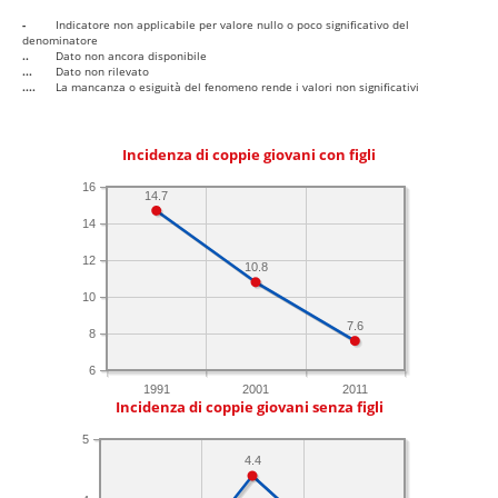
-
Indicatore non applicabile per valore nullo o poco significativo del
denominatore
..
Dato non ancora disponibile
...
Dato non rilevato
....
La mancanza o esiguità del fenomeno rende i valori non significativi
Incidenza di coppie giovani con figli
16
14.7
14
12
10.8
10
7.6
8
6
1991
2001
2011
Incidenza di coppie giovani senza figli
5
4.4