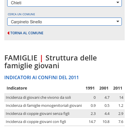
Chieti
CERCA UN COMUNE
Carpineto Sinello
TORNA AL COMUNE
FAMIGLIE
|
Struttura delle
famiglie giovani
INDICATORI AI CONFINI DEL 2011
Indicatore
1991
2001
2011
Incidenza di giovani che vivono da soli
0
4.7
14
Incidenza di famiglie monogenitoriali giovani
0.9
0.5
1.2
Incidenza di coppie giovani senza figli
2.3
4.4
2.9
Incidenza di coppie giovani con figli
14.7
10.8
7.6