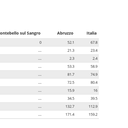
ontebello sul Sangro
Abruzzo
Italia
0
52.1
67.8
....
21.3
23.4
....
2.3
2.4
....
53.3
58.9
....
81.7
74.9
....
72.5
80.4
....
15.9
16
....
34.5
39.5
....
132.7
112.9
....
171.4
159.2