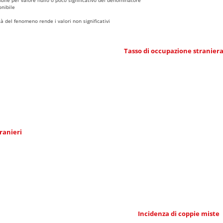
nibile
 del fenomeno rende i valori non significativi
Tasso di occupazione stranier
ranieri
Incidenza di coppie miste