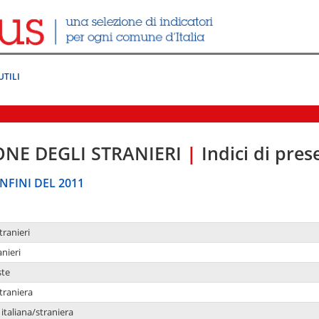
UTILI
ONE DEGLI STRANIERI
|
Indici di pre
NFINI DEL 2011
tranieri
anieri
ste
traniera
taliana/straniera