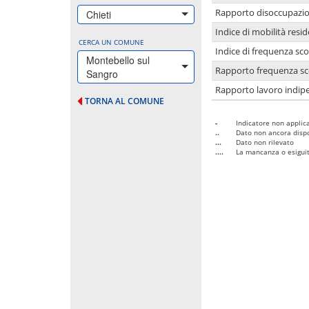
Rapporto disoccupazion
Chieti
Indice di mobilità resid
CERCA UN COMUNE
Indice di frequenza sco
Montebello sul
Rapporto frequenza sco
Sangro
Rapporto lavoro indipe
TORNA AL COMUNE
-
Indicatore non applica
..
Dato non ancora dispo
...
Dato non rilevato
....
La mancanza o esiguità