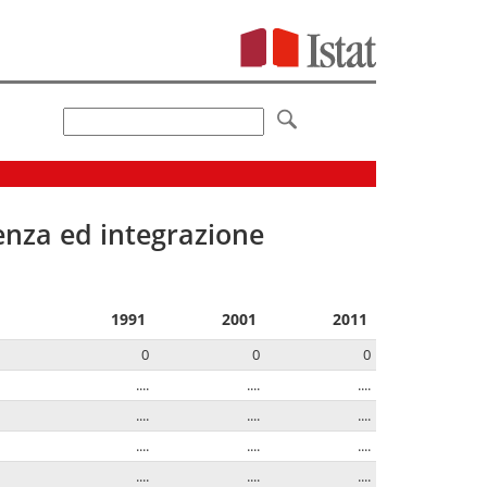
senza ed integrazione
1991
2001
2011
0
0
0
....
....
....
....
....
....
....
....
....
....
....
....