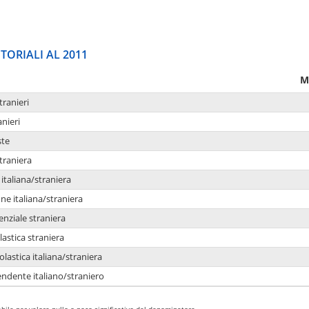
TORIALI AL 2011
M
tranieri
anieri
ste
traniera
taliana/straniera
e italiana/straniera
enziale straniera
lastica straniera
lastica italiana/straniera
ndente italiano/straniero
bile per valore nullo o poco significativo del denominatore