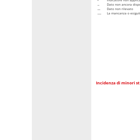
..
Dato non ancora dispo
...
Dato non rilevato
....
La mancanza o esiguità
Incidenza di minori st