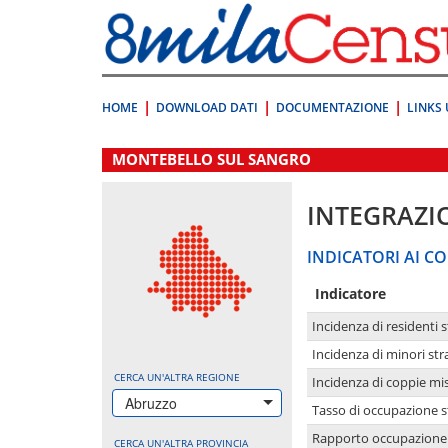
Vai
direttamente
a:
Contenuto
Ricerca
HOME
DOWNLOAD DATI
DOCUMENTAZIONE
LINKS 
.
MONTEBELLO SUL SANGRO
INTEGRAZI
INDICATORI AI CO
Indicatore
Incidenza di residenti s
Incidenza di minori str
CERCA UN'ALTRA REGIONE
Incidenza di coppie mi
Abruzzo
Tasso di occupazione s
Rapporto occupazione i
CERCA UN'ALTRA PROVINCIA