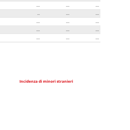
....
....
....
...
....
....
....
....
....
....
....
....
....
....
....
Incidenza di minori stranieri