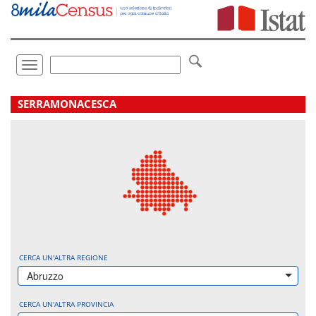
Vai
direttamente
a:
Contenuto
Ricerca
Toggle
navigation
.
SERRAMONACESCA
CERCA UN'ALTRA REGIONE
Abruzzo
CERCA UN'ALTRA PROVINCIA