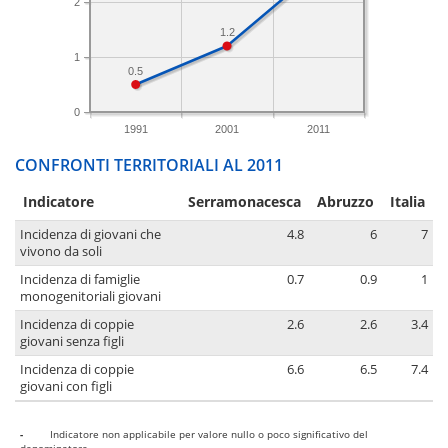
2
1.2
1
0.5
0
1991
2001
2011
CONFRONTI TERRITORIALI AL 2011
Indicatore
Serramonacesca
Abruzzo
Italia
Incidenza di giovani che
4.8
6
7
vivono da soli
Incidenza di famiglie
0.7
0.9
1
monogenitoriali giovani
Incidenza di coppie
2.6
2.6
3.4
giovani senza figli
Incidenza di coppie
6.6
6.5
7.4
giovani con figli
-
Indicatore non applicabile per valore nullo o poco significativo del