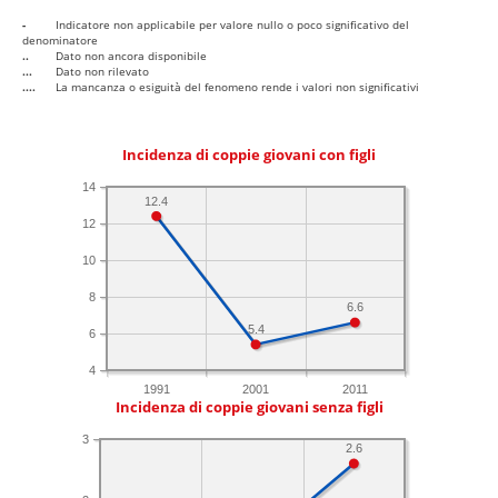
-
Indicatore non applicabile per valore nullo o poco significativo del
denominatore
..
Dato non ancora disponibile
...
Dato non rilevato
....
La mancanza o esiguità del fenomeno rende i valori non significativi
Incidenza di coppie giovani con figli
14
12.4
12
10
8
6.6
5.4
6
4
1991
2001
2011
Incidenza di coppie giovani senza figli
3
2.6