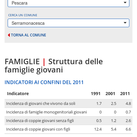
Pescara
CERCA UN COMUNE
Serramonacesca
TORNA AL COMUNE
FAMIGLIE
|
Struttura delle
famiglie giovani
INDICATORI AI CONFINI DEL 2011
Indicatore
1991
2001
2011
Incidenza di giovani che vivono da soli
1.7
2.5
4.8
Incidenza di famiglie monogenitoriali giovani
0
0
0.7
Incidenza di coppie giovani senza figli
0.5
1.2
2.6
Incidenza di coppie giovani con figli
12.4
5.4
6.6