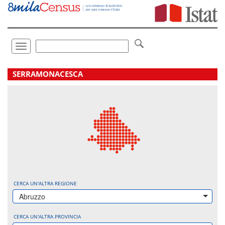
Vai
direttamente
a:
Contenuto
Ricerca
Toggle
navigation
.
SERRAMONACESCA
CERCA UN'ALTRA REGIONE
Abruzzo
CERCA UN'ALTRA PROVINCIA