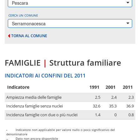
Pescara
CERCA UN COMUNE
Serramonacesca
TORNA AL COMUNE
FAMIGLIE
|
Struttura familiare
INDICATORI AI CONFINI DEL 2011
Indicatore
1991
2001
2011
Ampiezza media delle famiglie
2.5
2.4
2.3
Incidenza famiglie senza nuclei
32.6
35.3
36.9
Incidenza famiglie con due o più nuclei
1.4
0
0.8
-
Indicatore non applicabile per valore nullo o poco significativo del
denominatore
..
Dato non ancora disponibile