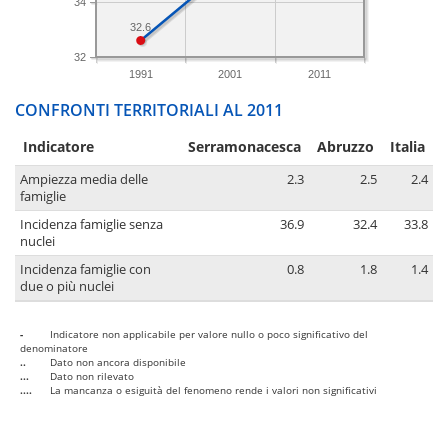
34
32.6
32
1991
2001
2011
CONFRONTI TERRITORIALI AL 2011
Indicatore
Serramonacesca
Abruzzo
Italia
Ampiezza media delle
2.3
2.5
2.4
famiglie
Incidenza famiglie senza
36.9
32.4
33.8
nuclei
Incidenza famiglie con
0.8
1.8
1.4
due o più nuclei
-
Indicatore non applicabile per valore nullo o poco significativo del
denominatore
..
Dato non ancora disponibile
...
Dato non rilevato
....
La mancanza o esiguità del fenomeno rende i valori non significativi