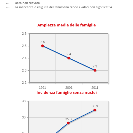
...
Dato non rilevato
....
La mancanza o esiguità del fenomeno rende i valori non significativi
Ampiezza media delle famiglie
2.6
2.5
2.5
2.4
2.4
2.3
2.3
2.2
1991
2001
2011
Incidenza famiglie senza nuclei
38
36.9
36
35.3