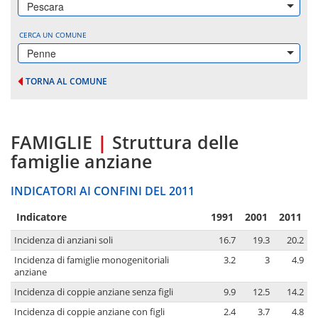
Pescara
CERCA UN COMUNE
Penne
TORNA AL COMUNE
FAMIGLIE
|
Struttura delle
famiglie anziane
INDICATORI AI CONFINI DEL 2011
Indicatore
1991
2001
2011
Incidenza di anziani soli
16.7
19.3
20.2
Incidenza di famiglie monogenitoriali
3.2
3
4.9
anziane
Incidenza di coppie anziane senza figli
9.9
12.5
14.2
Incidenza di coppie anziane con figli
2.4
3.7
4.8