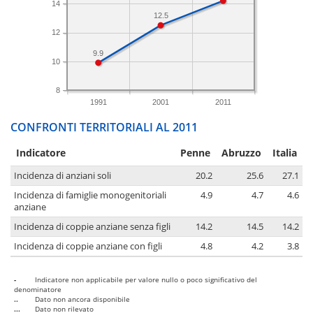
14
12.5
12
9.9
10
8
1991
2001
2011
CONFRONTI TERRITORIALI AL 2011
Indicatore
Penne
Abruzzo
Italia
Incidenza di anziani soli
20.2
25.6
27.1
Incidenza di famiglie monogenitoriali
4.9
4.7
4.6
anziane
Incidenza di coppie anziane senza figli
14.2
14.5
14.2
Incidenza di coppie anziane con figli
4.8
4.2
3.8
-
Indicatore non applicabile per valore nullo o poco significativo del
denominatore
..
Dato non ancora disponibile
...
Dato non rilevato