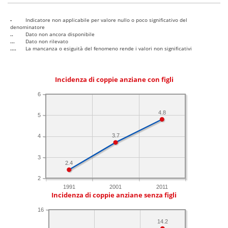
-
Indicatore non applicabile per valore nullo o poco significativo del
denominatore
..
Dato non ancora disponibile
...
Dato non rilevato
....
La mancanza o esiguità del fenomeno rende i valori non significativi
Incidenza di coppie anziane con figli
6
4.8
5
3.7
4
3
2.4
2
1991
2001
2011
Incidenza di coppie anziane senza figli
16
14.2