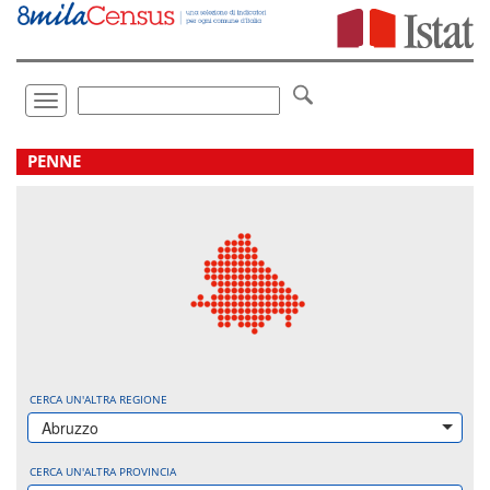
Vai
direttamente
a:
Contenuto
Ricerca
Toggle
navigation
.
PENNE
CERCA UN'ALTRA REGIONE
Abruzzo
CERCA UN'ALTRA PROVINCIA