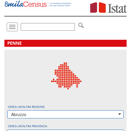
Vai
direttamente
a:
Contenuto
Ricerca
Toggle
navigation
.
PENNE
CERCA UN'ALTRA REGIONE
Abruzzo
CERCA UN'ALTRA PROVINCIA