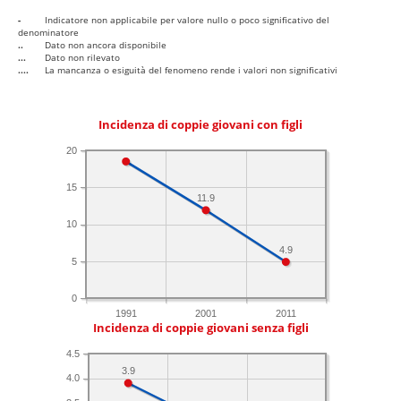
-
Indicatore non applicabile per valore nullo o poco significativo del
denominatore
..
Dato non ancora disponibile
...
Dato non rilevato
....
La mancanza o esiguità del fenomeno rende i valori non significativi
Incidenza di coppie giovani con figli
20
15
11.9
10
4.9
5
0
1991
2001
2011
Incidenza di coppie giovani senza figli
4.5
3.9
4.0