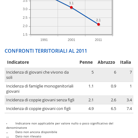
3.5
3.1
3.0
2.5
2.1
2.0
1.5
1991
2001
2011
CONFRONTI TERRITORIALI AL 2011
Indicatore
Penne
Abruzzo
Italia
Incidenza di giovani che vivono da
5
6
7
soli
Incidenza di famiglie monogenitoriali
1.1
0.9
1
giovani
Incidenza di coppie giovani senza figli
2.1
2.6
3.4
Incidenza di coppie giovani con figli
4.9
6.5
7.4
-
Indicatore non applicabile per valore nullo o poco significativo del
denominatore
..
Dato non ancora disponibile
...
Dato non rilevato