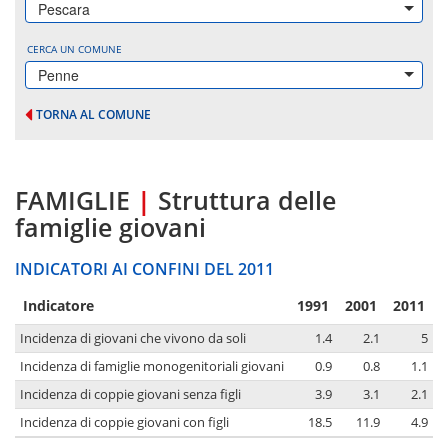
Pescara
CERCA UN COMUNE
Penne
TORNA AL COMUNE
FAMIGLIE
|
Struttura delle
famiglie giovani
INDICATORI AI CONFINI DEL 2011
Indicatore
1991
2001
2011
Incidenza di giovani che vivono da soli
1.4
2.1
5
Incidenza di famiglie monogenitoriali giovani
0.9
0.8
1.1
Incidenza di coppie giovani senza figli
3.9
3.1
2.1
Incidenza di coppie giovani con figli
18.5
11.9
4.9