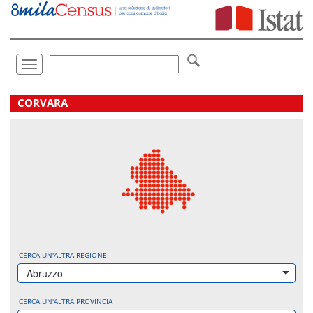
Vai
direttamente
a:
Contenuto
Ricerca
Toggle
navigation
.
CORVARA
CERCA UN'ALTRA REGIONE
Abruzzo
CERCA UN'ALTRA PROVINCIA