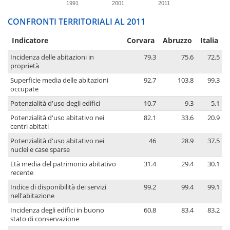
1991
2001
2011
CONFRONTI TERRITORIALI AL 2011
Indicatore
Corvara
Abruzzo
Italia
Incidenza delle abitazioni in
79.3
75.6
72.5
proprietà
Superficie media delle abitazioni
92.7
103.8
99.3
occupate
Potenzialità d'uso degli edifici
10.7
9.3
5.1
Potenzialità d'uso abitativo nei
82.1
33.6
20.9
centri abitati
Potenzialità d'uso abitativo nei
46
28.9
37.5
nuclei e case sparse
Età media del patrimonio abitativo
31.4
29.4
30.1
recente
Indice di disponibilità dei servizi
99.2
99.4
99.1
nell'abitazione
Incidenza degli edifici in buono
60.8
83.4
83.2
stato di conservazione