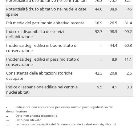
Potenzialità d'uso abitativo nei centri abitati
76.3
75.7
82.1
Potenzialità d'uso abitativo nei nuclei e case
44.6
38.9
46
sparse
Età media del patrimonio abitativo recente
18.9
26.5
31.4
Indice di disponibilità dei servizi
92.7
98.3
99.2
nell'abitazione
Incidenza degli edifici in buono stato di
...
44.4
60.8
conservazione
Incidenza degli edifici in pessimo stato di
...
8.9
11.1
conservazione
Consistenza delle abitazioni storiche
42.3
20.8
2.5
occupate
Indice di espansione edilizia nei centri e
9.5
4.1
3.3
nuclei abitati
-
Indicatore non applicabile per valore nullo o poco significativo del
denominatore
..
Dato non ancora disponibile
...
Dato non rilevato
....
La mancanza o esiguità del fenomeno rende i valori non significativi