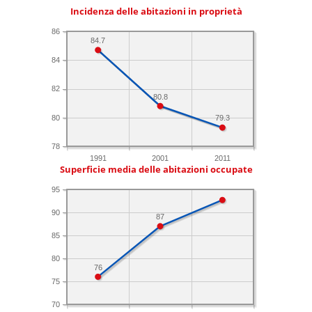
Incidenza delle abitazioni in proprietà
86
84.7
84
82
80.8
80
79.3
78
1991
2001
2011
Superficie media delle abitazioni occupate
95
90
87
85
80
76
75
70