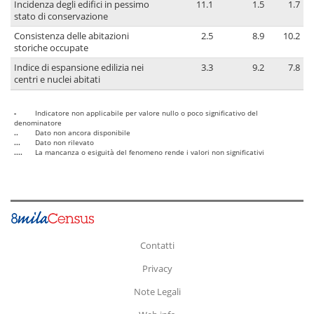
Incidenza degli edifici in pessimo
11.1
1.5
1.7
stato di conservazione
Consistenza delle abitazioni
2.5
8.9
10.2
storiche occupate
Indice di espansione edilizia nei
3.3
9.2
7.8
centri e nuclei abitati
-
Indicatore non applicabile per valore nullo o poco significativo del
denominatore
..
Dato non ancora disponibile
...
Dato non rilevato
....
La mancanza o esiguità del fenomeno rende i valori non significativi
Contatti
Privacy
Note Legali