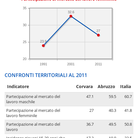
35
32.6
30
27
23.9
25
20
1991
2001
2011
CONFRONTI TERRITORIALI AL 2011
Indicatore
Corvara
Abruzzo
Italia
Partecipazione al mercato del
47.1
59.5
60.7
lavoro maschile
Partecipazione al mercato del
27
40.3
41.8
lavoro femminile
Partecipazione al mercato del
36.7
49.5
50.8
lavoro