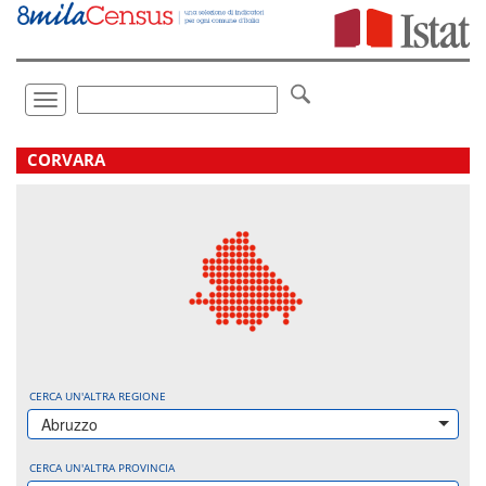
Vai
direttamente
a:
Contenuto
Ricerca
Toggle
navigation
.
CORVARA
CERCA UN'ALTRA REGIONE
Abruzzo
CERCA UN'ALTRA PROVINCIA