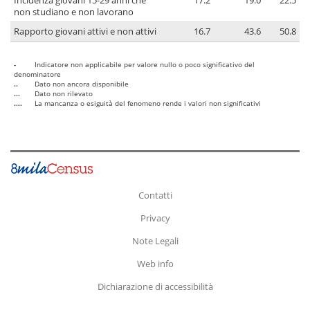
Incidenza giovani 15-29 anni che
17.2
19.0
22.5
non studiano e non lavorano
Rapporto giovani attivi e non attivi
16.7
43.6
50.8
-
Indicatore non applicabile per valore nullo o poco significativo del
denominatore
..
Dato non ancora disponibile
...
Dato non rilevato
....
La mancanza o esiguità del fenomeno rende i valori non significativi
Contatti
Privacy
Note Legali
Web info
Dichiarazione di accessibilità