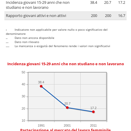
Incidenza giovani 15-29 anni che non
38.4
20.7
17.2
studiano e non lavorano
Rapporto giovani attivi e non attivi
200
200
16.7
-
Indicatore non applicabile per valore nullo o poco significativo del
denominatore
..
Dato non ancora disponibile
...
Dato non rilevato
....
La mancanza o esiguità del fenomeno rende i valori non significativi
Incidenza giovani 15-29 anni che non studiano e non lavorano
50
38.4
40
30
20.7
17.2
20
10
1991
2001
2011
Partecipazione al mercato del lavoro femminile