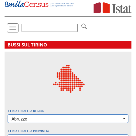
Vai
direttamente
a:
Contenuto
Ricerca
Toggle
navigation
.
BUSSI SUL TIRINO
CERCA UN'ALTRA REGIONE
Abruzzo
CERCA UN'ALTRA PROVINCIA