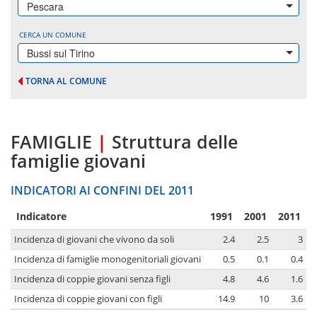
Pescara
CERCA UN COMUNE
Bussi sul Tirino
TORNA AL COMUNE
FAMIGLIE
|
Struttura delle
famiglie giovani
INDICATORI AI CONFINI DEL 2011
Indicatore
1991
2001
2011
Incidenza di giovani che vivono da soli
2.4
2.5
3
Incidenza di famiglie monogenitoriali giovani
0.5
0.1
0.4
Incidenza di coppie giovani senza figli
4.8
4.6
1.6
Incidenza di coppie giovani con figli
14.9
10
3.6