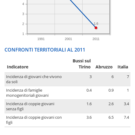
4
3
1.6
2
1
1991
2001
2011
CONFRONTI TERRITORIALI AL 2011
Bussi sul
Indicatore
Tirino
Abruzzo
Italia
Incidenza di giovani che vivono
3
6
7
da soli
Incidenza di famiglie
0.4
0.9
1
monogenitoriali giovani
Incidenza di coppie giovani
1.6
2.6
3.4
senza figli
Incidenza di coppie giovani con
3.6
6.5
7.4
figli