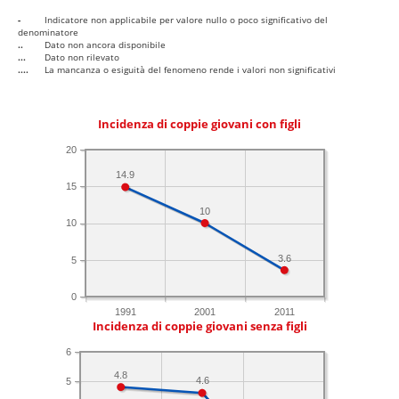
-
Indicatore non applicabile per valore nullo o poco significativo del
denominatore
..
Dato non ancora disponibile
...
Dato non rilevato
....
La mancanza o esiguità del fenomeno rende i valori non significativi
Incidenza di coppie giovani con figli
20
14.9
15
10
10
3.6
5
0
1991
2001
2011
Incidenza di coppie giovani senza figli
6
4.8
4.6
5